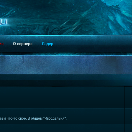
ие
О сервере
Ладер
ём что-то своё. В общем "Игродельня".