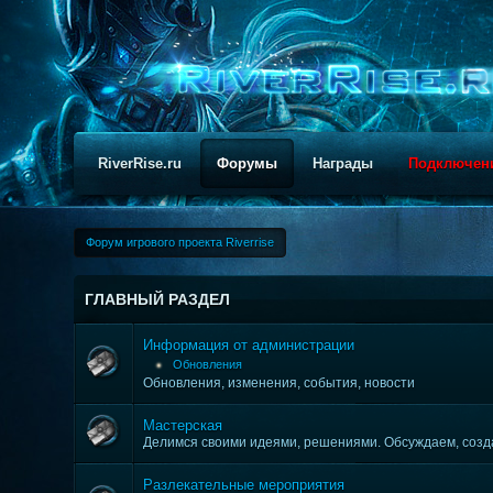
RiverRise.ru
Форумы
Награды
Подключен
Форум игрового проекта Riverrise
ГЛАВНЫЙ РАЗДЕЛ
Информация от администрации
Обновления
Обновления, изменения, события, новости
Мастерская
Делимся своими идеями, решениями. Обсуждаем, созда
Разлекательные мероприятия