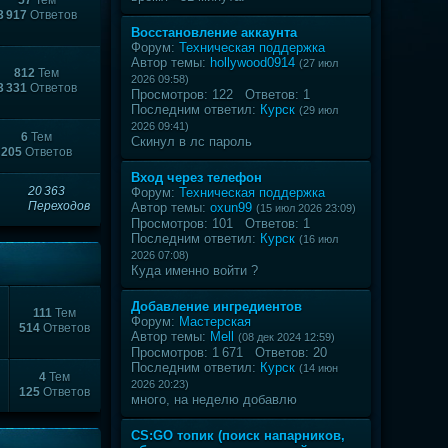
57
Тем
3 917
Ответов
Восстановление аккаунта
Форум:
Техническая поддержка
Автор темы:
hollywood0914
(27 июл
812
Тем
2026 09:58)
3 331
Ответов
Просмотров: 122 Ответов: 1
Последним ответил:
Курск
(29 июл
2026 09:41)
6
Тем
Скинул в лс пароль
205
Ответов
Вход через телефон
20 363
Форум:
Техническая поддержка
Переходов
Автор темы:
oxun99
(15 июл 2026 23:09)
Просмотров: 101 Ответов: 1
Последним ответил:
Курск
(16 июл
2026 07:08)
Куда именно войти ?
Добавление ингредиентов
111
Тем
Форум:
Мастерская
514
Ответов
Автор темы:
Mell
(08 дек 2024 12:59)
Просмотров: 1 671 Ответов: 20
Последним ответил:
Курск
(14 июн
4
Тем
2026 20:23)
125
Ответов
много, на неделю добавлю
CS:GO топик (поиск напарников,