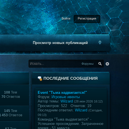
Войти
Регистрация
Просмотр новых публикаций
Форумы
ПОСЛЕДНИЕ СООБЩЕНИЯ
108
Тем
Event "Тьма надвигается!"
70
Ответов
Форум:
Игровые ивенты
Автор темы:
Wilzard
(28 июн 2026 16:12)
Просмотров: 522 Ответов: 19
Последним ответил:
Wilzard
(Сегодня,
145
Тем
1 453
Ответов
09:13)
Команда "Тьма выдвигается" -
Успешное прохождение. Затраченное
время - 51 минута.