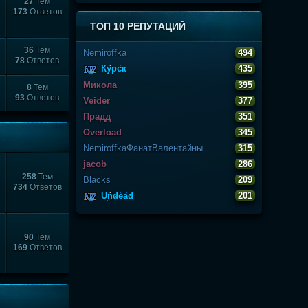
27
Тем
173
Ответов
ТОП 10 РЕПУТАЦИЙ
36
Тем
Nеmiroffkа
494
78
Ответов
Курск
435
Микола
395
8
Тем
93
Ответов
Veider
377
Прадд
351
Overload
345
NemiroffkaФанатВалентайны
315
jacob
286
258
Тем
Blacks
209
734
Ответов
Undead
201
90
Тем
169
Ответов