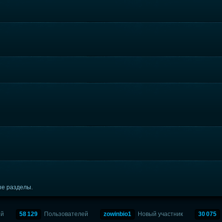
ые разделы.
ий
58 129
Пользователей
zowinbio1
Новый участник
30 075