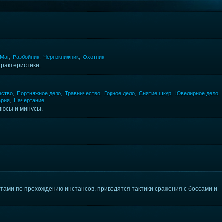
Маг
,
Разбойник
,
Чернокнижник
,
Охотник
арактеристики.
ество
,
Портняжное дело
,
Травничество
,
Горное дело
,
Снятие шкур
,
Ювелирное дело
,
ария
,
Начертание
люсы и минусы.
етами по прохождению инстансов, приводятся тактики сражения с боссами и