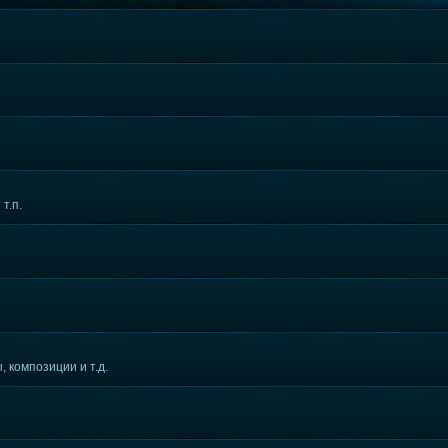
т.п.
 композиции и т.д.