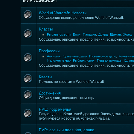
МИР WARCRAFT
World of Warcraft: Новости
Обсуждение нового дополнения World of Warcraft.
Классы
Рыцарь смерти
,
Воин
,
Паладин
,
Друид
,
Шаман
,
Жрец
,
Обсуждение, описание, предпочтения, возможности, х
Профессии
Алхимия
,
Кузнечное дело
,
Инженерное дело
,
Кожевнич
Наложение чар
,
Рыбная ловля
,
Первая помощь
,
Кулин
Обсуждение, описание, предпочтения, возможности, п
Квесты
Помощь по квестам в World of Warcraft
Достижения
Обсуждение, описание, помощь.
PVE: подземелья
Раздел для победителей драконов. Здесь делятся сов
публикуются новости об успехах гильдий.
PVP: арены и поля боя, слава