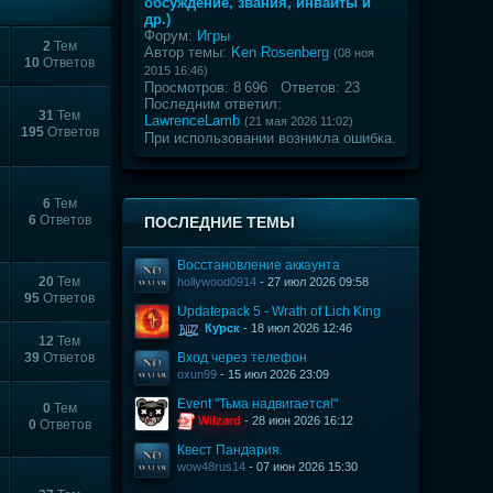
обсуждение, звания, инвайты и
др.)
Форум:
Игры
2
Тем
Автор темы:
Ken Rosenberg
(08 ноя
10
Ответов
2015 16:46)
Просмотров: 8 696 Ответов: 23
Последним ответил:
31
Тем
LawrenceLamb
(21 мая 2026 11:02)
195
Ответов
При использовании возникла ошибка.
6
Тем
6
Ответов
ПОСЛЕДНИЕ ТЕМЫ
Восстановление аккаунта
20
Тем
hollywood0914
- 27 июл 2026 09:58
95
Ответов
Updatepack 5 - Wrath of Lich King
Курск
- 18 июл 2026 12:46
12
Тем
39
Ответов
Вход через телефон
oxun99
- 15 июл 2026 23:09
Event "Тьма надвигается!"
0
Тем
Wilzard
- 28 июн 2026 16:12
0
Ответов
Квест Пандария.
wow48rus14
- 07 июн 2026 15:30