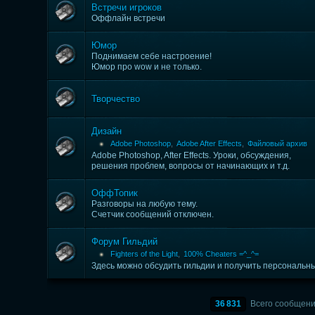
Встречи игроков
Оффлайн встречи
Юмор
Поднимаем себе настроение!
Юмор про wow и не только.
Творчество
Дизайн
Adobe Photoshop
,
Adobe After Effects
,
Файловый архив
Adobe Photoshop, After Effects. Уроки, обсуждения,
решения проблем, вопросы от начинающих и т.д.
ОффТопик
Разговоры на любую тему.
Счетчик сообщений отключен.
Форум Гильдий
Fighters of the Light
,
100% Cheaters =^_^=
Здесь можно обсудить гильдии и получить персональн
36 831
Всего сообщен