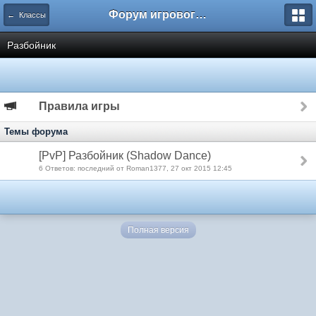
Форум игрового проекта Riverrise
← Классы
Разбойник
Правила игры
Темы форума
[PvP] Разбойник (Shadow Dance)
6 Ответов: последний от Roman1377, 27 окт 2015 12:45
Полная версия