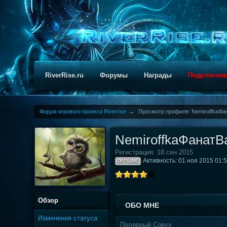
RiverRise.ru
Форумы
Награды
Подключен
Форум игрового проекта Riverrise
→
Просмотр профиля: NemiroffkaФ
NemiroffkaФанат
Регистрация: 18 сен 2015
Активность: 01 ноя 2015 01:
OFFLINE
Обзор
ОБО МНЕ
Изменения статуса
Полярный Совух