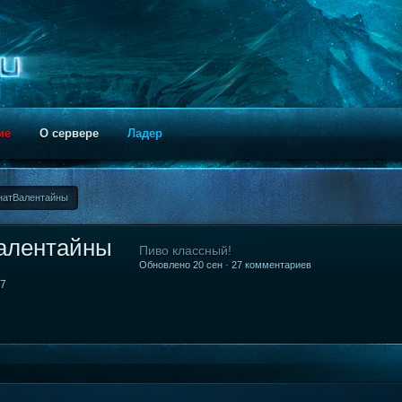
ие
О сервере
Ладер
анатВалентайны
Валентайны
Пиво классный!
Обновлено 20 сен · 27 комментариев
57