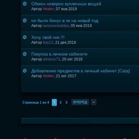
Обмен неверно купленных вещей
Автор
Veider
,
07 янв 2019
не было бонус в лк на новый год
Автор
iamyourdaddyx
,
05 янв 2019
Хочу свой ник !!!
Автор
tray12
,
21 дек 2018
Покупка в личном кабинете
Автор
winipux73
,
20 окт 2018
Добавление предметов в личный кабинет [Cata]
Автор
Veider
,
21 окт 2017
ВПЕРЕД
»
Страница 1 из 4
1
2
3