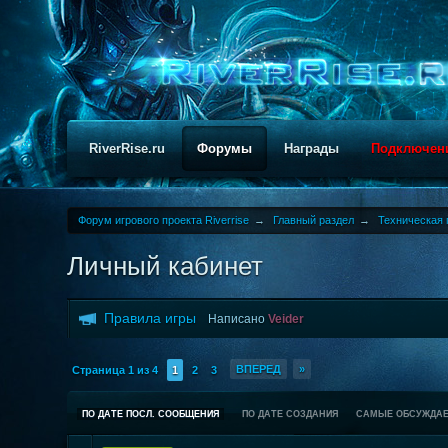
RiverRise.ru
Форумы
Награды
Подключен
Форум игрового проекта Riverrise
→
Главный раздел
→
Техническая 
Личный кабинет
Правила игры
Написано
Veider
ВПЕРЕД
»
Страница 1 из 4
1
2
3
ПО ДАТЕ ПОСЛ. СООБЩЕНИЯ
ПО ДАТЕ СОЗДАНИЯ
САМЫЕ ОБСУЖДА