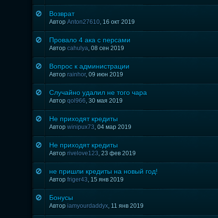
Возврат
Автор
Anton27610
,
16 окт 2019
Провало 4 ака с персами
Автор
cahulya
,
08 сен 2019
Вопрос к администрации
Автор
rainhor
,
09 июн 2019
Случайно удалил не того чара
Автор
qol966
,
30 мая 2019
Не приходят кредиты
Автор
winipux73
,
04 мар 2019
Не приходят кредиты
Автор
rivelove123
,
23 фев 2019
не пришли кредиты на новый год!
Автор
friger43
,
15 янв 2019
Бонусы
Автор
iamyourdaddyx
,
11 янв 2019