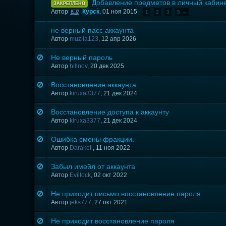
Добавление предметов в личный кабин
ЗАКРЕПЛЕНО
Автор
Курск
,
01 ноя 2015
1
2
3
5 →
не верный пасс аккаунта
Автор
muzila123
,
12 апр 2026
Не верный пароль
Автор
hillnov
,
20 дек 2025
Восстановление аккаунта
Автор
kiruxa3377
,
21 дек 2024
Восстановление доступа к аккаунту
Автор
kiruxa3377
,
21 дек 2024
Ошибка смены фракции.
Автор
Darakell
,
11 ноя 2022
Забыл имейл от аккаунта
Автор
Evillock
,
02 окт 2022
Не приходит письмо восстановление пароля
Автор
jeks777
,
27 окт 2021
Не приходит восстановление пароля