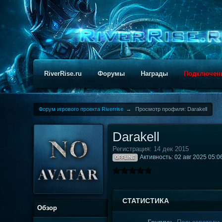
RiverRise.ru
Форумы
Награды
Подключен
Форум игрового проекта Riverrise
→
Просмотр профиля: Darakell
Darakell
Регистрация: 14 дек 2015
Активность: 02 авг 2025 05:0
OFFLINE
СТАТИСТИКА
Обзор