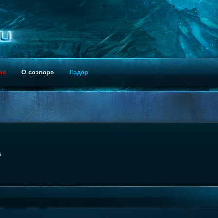
ие
О сервере
Ладер
6