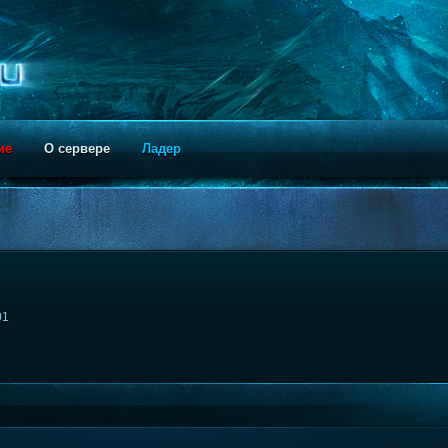
ие
О сервере
Ладер
01