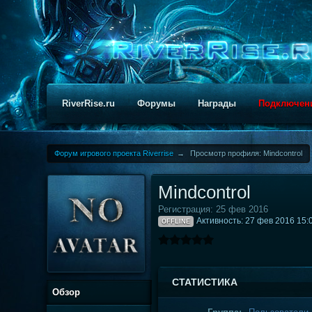
RiverRise.ru
Форумы
Награды
Подключен
Форум игрового проекта Riverrise
→
Просмотр профиля: Mindcontrol
Mindcontrol
Регистрация: 25 фев 2016
Активность: 27 фев 2016 15:
OFFLINE
СТАТИСТИКА
Обзор