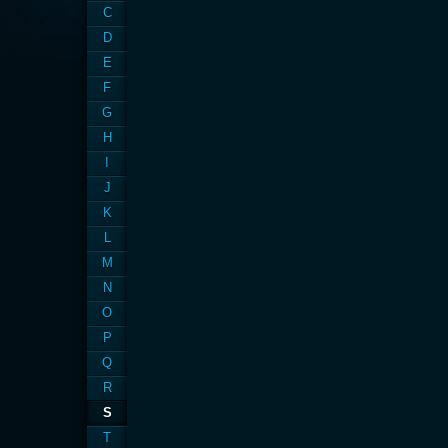
C
D
E
F
G
H
I
J
K
L
M
N
O
P
Q
R
S
T