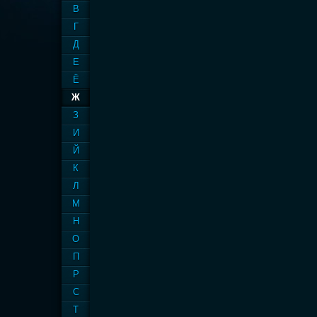
В
Г
Д
Е
Ё
Ж
З
И
Й
К
Л
М
Н
О
П
Р
С
Т