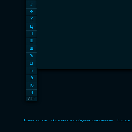
У
Ф
Х
Ц
Ч
Ш
Щ
Ъ
Ы
Ь
Э
Ю
Я
АНГ
Изменить стиль
Отметить все сообщения прочитанными
Помощь