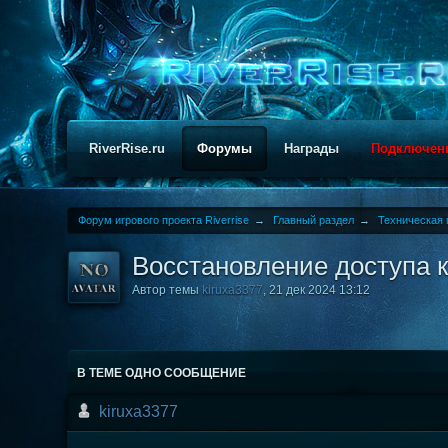
RiverRise.ru
Форумы
Награды
Подключен
Форум игрового проекта Riverrise
→
Главный раздел
→
Техническая 
Восстановление доступа к
Автор темы
kiruxa3377
,
21 дек 2024 13:12
В ТЕМЕ ОДНО СООБЩЕНИЕ
kiruxa3377