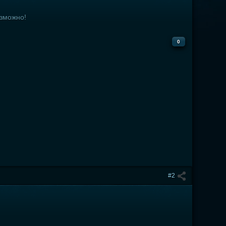
озможно!
0
#2