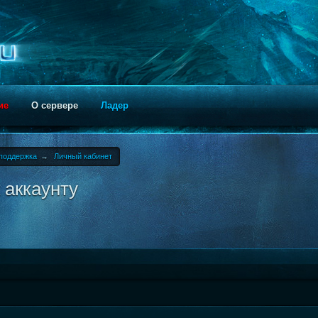
ие
О сервере
Ладер
поддержка
→
Личный кабинет
 аккаунту