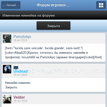
Форум игрового проекта Riverrise
← Личный кабинет
Изменение никнейма на форуме.
Закрыта
Pwnzlolqx
18 окт 2019
[font="'lucida sans unicode', 'lucida grande', sans-serif;"]
[color=#daa520;]Кратко, хотелось бы изменить никнейм в
профиле(с Issushi69 на Pwnzlolqx) заранее благодарю[/color][/font]
Undead
18 окт 2019
Никнейм изменен.
Закрыто.
Veider
19 окт 2019