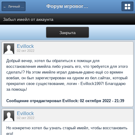
Форум игрового проекта Riverrise
← Личный кабинет
Забыл имейл от аккаунта
Закрыта
Evillock
02 окт 2022
Добрый вечер, хотел бы обратиться к помощи для
восстановления имейла либо узнать его, что требуется для этого
сделать!? На этом имейле играл давным-давно ещё со времен
вовбая, он был зарегистрирован на одном из бел.сайтах, который
прекратил свое существование, логин - Evillock1997! Благодарю
за помощь!
Сообщение отредактировал Evillock: 02 октября 2022 - 21:39
Evillock
02 окт 2022
Но конкретно хотел бы узнать старый имейл, чтобы восстановить
его!