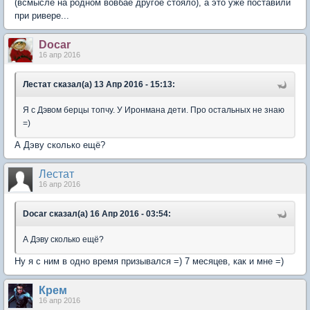
(всмысле на родном вовбае другое стояло), а это уже поставили
при ривере...
Docar
16 апр 2016
Лестат сказал(а) 13 Апр 2016 - 15:13:
Я с Дэвом берцы топчу. У Иронмана дети. Про остальных не знаю
=)
А Дэву сколько ещё?
Лестат
16 апр 2016
Docar сказал(а) 16 Апр 2016 - 03:54:
А Дэву сколько ещё?
Ну я с ним в одно время призывался =) 7 месяцев, как и мне =)
Крем
16 апр 2016