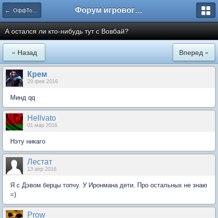
Форум игрового проекта Riverrise
← ОффТопик
А остался ли кто-нибудь тут с Вовбай?
« Назад
Вперед »
Крем
29 фев 2016
Минд qq
Hellvato
01 мар 2016
Нэту никаго
Лестат
13 апр 2016
Я с Дэвом берцы топчу. У Иронмана дети. Про остальных не знаю
=)
Prow