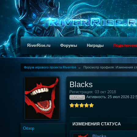
RiverRise.ru
Форумы
Награды
Подключен
Форум игрового проекта Riverrise
→
Просмотр профиля: Изменения ст
Blacks
Регистрация: 03 окт 2018
Активность: 25 июл 2026 22:
OFFLINE
ИЗМЕНЕНИЯ СТАТУСА
Обзор
Blacks