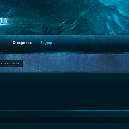
ие
О сервере
Ладер
атуса: Blacks
56