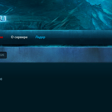
ие
О сервере
Ладер
026
08