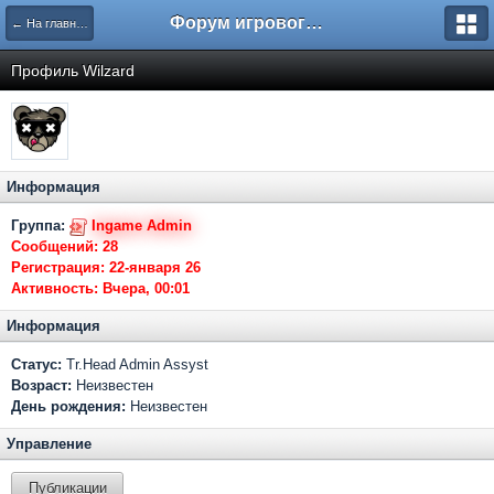
Форум игрового проекта Riverrise
← На главную
Профиль Wilzard
Информация
Группа:
Ingame Admin
Сообщений:
28
Регистрация:
22-января 26
Активность:
Вчера, 00:01
Информация
Статус:
Tr.Head Admin Assyst
Возраст:
Неизвестен
День рождения:
Неизвестен
Управление
Публикации