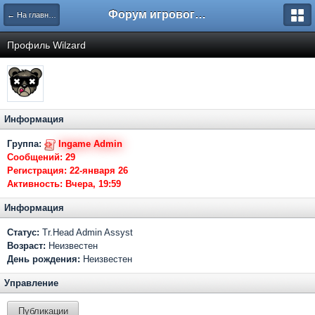
Форум игрового проекта Riverrise
← На главную
Профиль Wilzard
Информация
Группа:
Ingame Admin
Сообщений:
29
Регистрация:
22-января 26
Активность:
Вчера, 19:59
Информация
Статус:
Tr.Head Admin Assyst
Возраст:
Неизвестен
День рождения:
Неизвестен
Управление
Публикации