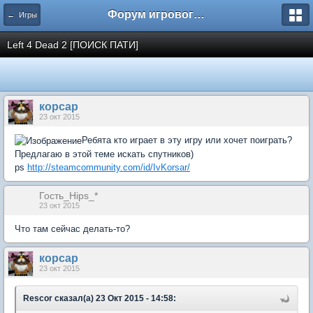
Форум игрового проекта Riverrise
← Игры
Left 4 Dead 2 [ПОИСК ПАТИ]
корсар
23 окт 2015
Ребята кто играет в эту игру или хочет поиграть?
Предлагаю в этой теме искать спутников)
ps
http://steamcommunity.com/id/IvKorsar/
Гость_Hips_*
23 окт 2015
Что там сейчас делать-то?
корсар
23 окт 2015
Rescоr сказал(а) 23 Окт 2015 - 14:58: