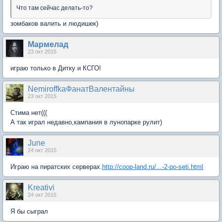
Что там сейчас делать-то?
зомбаков валить и людишек)
Мармелад
23 окт 2015
играю только в Дитку и КСГО!
NemiroffkaФанатВалентайны
23 окт 2015
Стима нет(((
А так играл недавно,кампания в лунопарке рулит)
June
24 окт 2015
Играю на пиратских серверах.
http://coop-land.ru/...-2-po-seti.html
Kreativi
24 окт 2015
Я бы сыграл