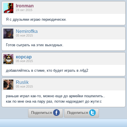
lronman
24 окт 2015
Я с друзьями играю периодически.
Nеmiroffkа
05 ноя 2015
Готов сыграть на этих выходных.
корсар
05 ноя 2015
добавляйтесь в стиме, кто будет играть в л4д2
Ruslik
05 ноя 2015
раньше играл как-то, можно еще до армейки пошпилить..
как по мне она на пару раз, потом надоедает до жути:c
Поделиться
Поделиться