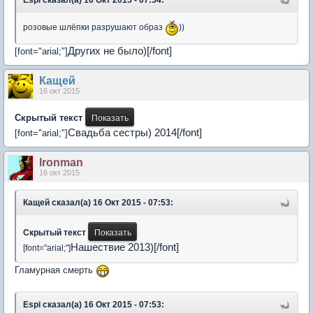
Espi сказал(а) 16 Окт 2015 - 07:54:
розовые шлёпки разрушают образ
))
Других не было)[/font]
[font="arial;"]
Кащей
16 окт 2015
Скрытый текст
Свадьба сестры) 2014[/font]
[font="arial;"]
lronman
16 окт 2015
Кащей сказал(а) 16 Окт 2015 - 07:53:
Скрытый текст
Нашествие 2013)[/font]
[font="arial;"]
Гламурная смерть
Espi сказал(а) 16 Окт 2015 - 07:53: