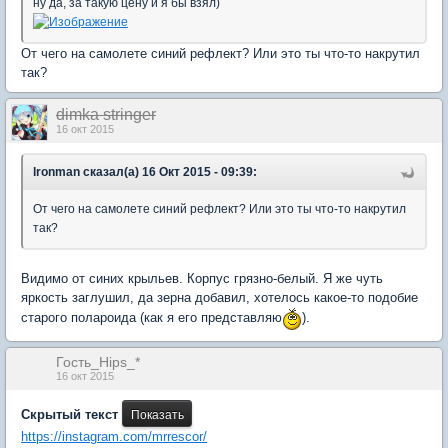
ну да, за такую цену и я бы взял)
От чего на самолете синий рефлект? Или это ты что-то накрутил
так?
dimka stringer
16 окт 2015
lronman сказал(а) 16 Окт 2015 - 09:39:
От чего на самолете синий рефлект? Или это ты что-то накрутил
так?
Видимо от синих крыльев. Корпус грязно-белый. Я же чуть
яркость заглушил, да зерна добавил, хотелось какое-то подобие
старого полароида (как я его представляю
).
Гость_Hips_*
16 окт 2015
Скрытый текст
https://instagram.com/mrrescor/