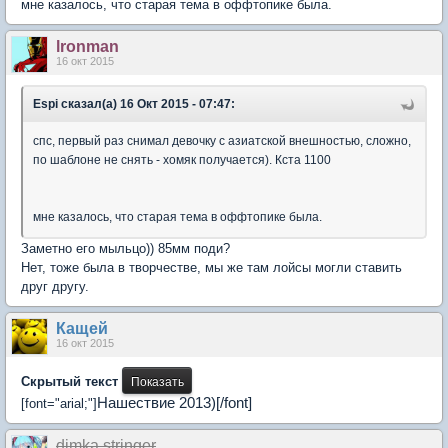
мне казалось, что старая тема в оффтопике была.
lronman
16 окт 2015
Espi сказал(а) 16 Окт 2015 - 07:47:
спс, первый раз снимал девочку с азиатской внешностью, сложно,
по шаблоне не снять - хомяк получается). Кста 1100
мне казалось, что старая тема в оффтопике была.
Заметно его мыльцо)) 85мм поди?
Нет, тоже была в творчестве, мы же там лойсы могли ставить
друг другу.
Кащей
16 окт 2015
Скрытый текст
Нашествие 2013)[/font]
[font="arial;"]
dimka stringer