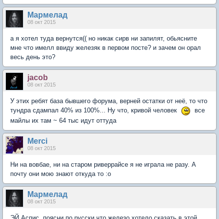
Мармелад
08 окт 2015
а я хотел туда вернутся(( но никак сирв ни запилят, обьясните
мне что имелл ввиду железяк в первом посте? и зачем он орал
весь день это?
jacob
08 окт 2015
У этих ребят база бывшего форума, верней остатки от неё, то что
тундра сдампал 40% из 100%... Ну что, кривой человек
все
майлы их там ~ 64 тыс идут оттуда
Мerci
08 окт 2015
Ни на вовбае, ни на старом риверрайсе я не играла не разу. А
почту они мою знают откуда то :о
Мармелад
08 окт 2015
ЭЙ Аспис, поясни по русски что железо хотело сказать в этой