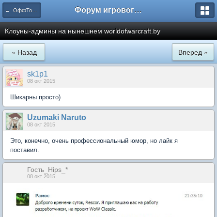
Форум игрового проекта Riverrise
← ОффТопик
Клоуны-админы на нынешнем worldofwarcraft.by
« Назад
Вперед »
sk1p1
08 окт 2015
Шикарны просто)
Uzumaki Naruto
08 окт 2015
Это, конечно, очень профессиональный юмор, но лайк я
поставил.
Гость_Hips_*
08 окт 2015