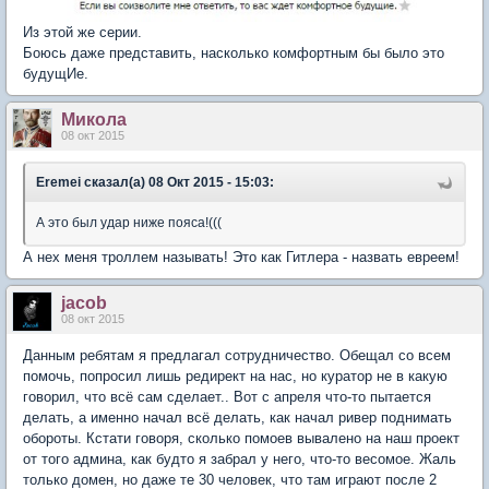
Из этой же серии.
Боюсь даже представить, насколько комфортным бы было это
будущИе.
Микола
08 окт 2015
Eremei сказал(а) 08 Окт 2015 - 15:03:
А это был удар ниже пояса!(((
А нех меня троллем называть! Это как Гитлера - назвать евреем!
jacob
08 окт 2015
Данным ребятам я предлагал сотрудничество. Обещал со всем
помочь, попросил лишь редирект на нас, но куратор не в какую
говорил, что всё сам сделает.. Вот с апреля что-то пытается
делать, а именно начал всё делать, как начал ривер поднимать
обороты. Кстати говоря, сколько помоев вывалено на наш проект
от того админа, как будто я забрал у него, что-то весомое. Жаль
только домен, но даже те 30 человек, что там играют после 2