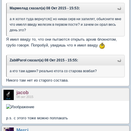
Мармелад сказал(а) 08 Окт 2015 - 15:53:
а я хотел туда вернутся(( но никак сирв ни запилят, обьясните мне
что имелл ввиду железяк в первом посте? и зачем он орал весь
день это?
Я имел ввиду то, что они пытаются открыть архив блокнотом,
грубо говоря. Попробуй, увидишь что я имел ввиду
ZabilParol сказал(а) 08 Окт 2015 - 15:55:
а кто там админ? реально ктота со старова вовбая?
Никого там нет из старого состава.
jacob
08 окт 2015
p.s. с этого тоже можно поплакать
Мerci