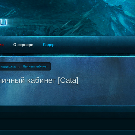
ие
О сервере
Ладер
поддержка
→
Личный кабинет
ичный кабинет [Cata]