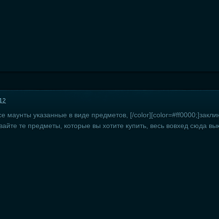
:12
е маунты указанные в виде предметов, [/color][color=#ff0000;]закли
вайте те предметы, которые вы хотите купить, весь вовхед сюда вык