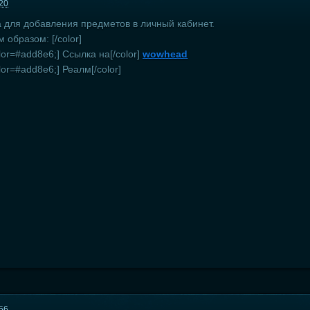
:20
а для добавления предметов в личный кабинет.
образом: [/color]
lor=#add8e6;] Ссылка на[/color]
wowhead
lor=#add8e6;] Реалм[/color]
:56