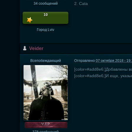
2. Cata
34 сообщений
10
Город
Lviv
Veider
Всепобеждающий
Отправлено
07 октября 2018 - 19
[color=#add8e6;]Добавлены вс
[color=#add8e6;]И еще, указы