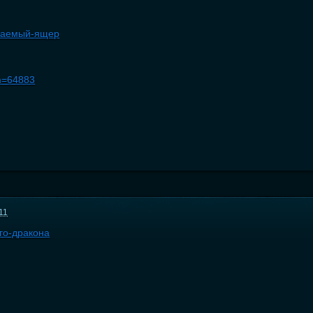
копаемый-ящер
em=64883
11
ого-дракона