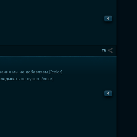
0
#6
нания мы не добавляем.[/color]
ладывать не нужно.[/color]
0