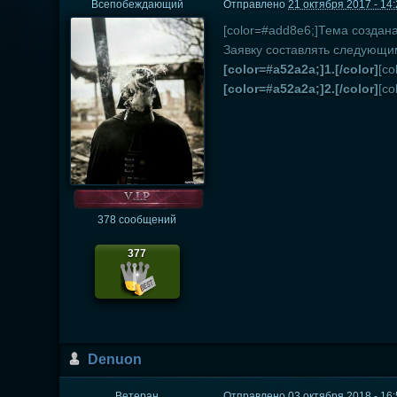
Всепобеждающий
Отправлено
21 октября 2017 - 14
[color=#add8e6;]Тема создан
Заявку cоставлять следующим 
[color=#a52a2a;]1.[/color]
[co
[color=#a52a2a;]2.[/color]
[co
378 сообщений
377
Dеnuon
Ветеран
Отправлено
03 октября 2018 - 16