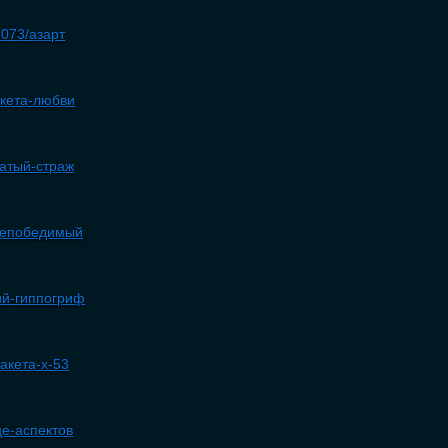
42073/азарт
ракета-любви
ылатый-страж
6/непобедимый
щий-гиппогриф
ракета-x-53
це-аспектов