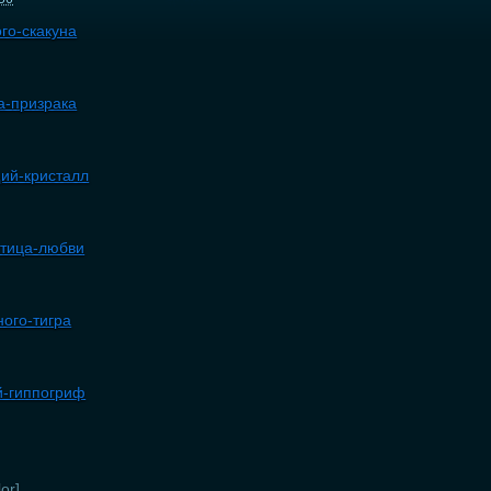
ого-скакуна
ка-призрака
щий-кристалл
-птица-любви
ного-тигра
ой-гиппогриф
or]