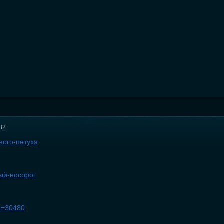
:32
бного-петуха
тый-носорог
em=30480