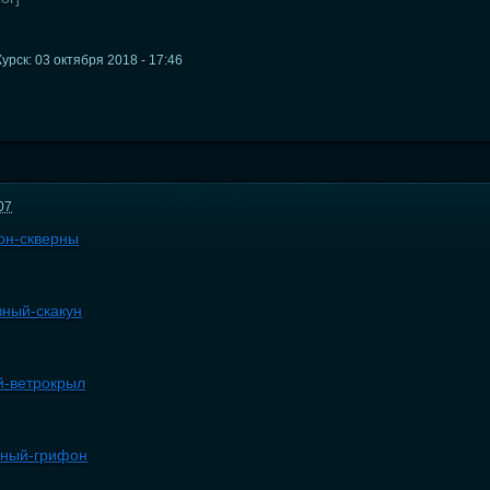
рск: 03 октября 2018 - 17:46
07
кон-скверны
езный-скакун
ый-ветрокрыл
ачный-грифон