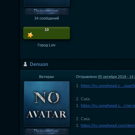
34 сообщений
10
Город
Lviv
Dеnuon
Ветеран
Отправлено
05 октября 2018 - 14
1.
https://ru.wowhead.c...лше
2. Cata
1.
https://ru.wowhead.c...стис
2. Cata
1.
https://ru.wowhead.com/it