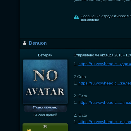
Сообщение отредактировал Ку
Добавлено
Dеnuon
Ветеран
Отправлено
04 октября 2018 - 11:
1.
https://ru.wowhead.c.../дра
2.Cata
1.
https://ru.wowhead.c...жел
2. Cata
1.
https://ru.wowhead.c...ачн
2. Cata
34 сообщений
1.
https://ru.wowhead.c...изр
10