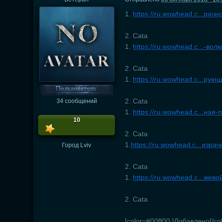
1.
https://ru.wowhead.c...рачн
2. Cata
1.
https://ru.wowhead.c...-вол
2. Cata
1.
https://ru.wowhead.c...рую
2. Cata
34 сообщений
1.
https://ru.wowhead.c...ная
10
2. Cata
1.
https://ru.wowhead.c...израч
Город
Lviv
2. Cata
1.
https://ru.wowhead.c...жев
2. Cata
[color=#00ff00;]Добавлено[/col