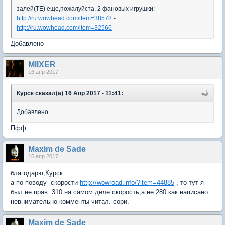
залей(ТЕ) еще,пожалуйста, 2 фановых игрушки: -
http://ru.wowhead.com/item=38578
-
http://ru.wowhead.com/item=32566
Добавлено
MllXER
16 апр 2017
Курск сказал(а) 16 Апр 2017 - 11:41:
Добавлено
Пфф....
Maxim de Sade
16 апр 2017
благодарю,Курск.
а по поводу скорости
http://wowroad.info/?item=44885
, то тут я
был не прав. 310 на самом деле скорость,а не 280 как написано.
невнимательно комменты читал. сори.
Maxim de Sade