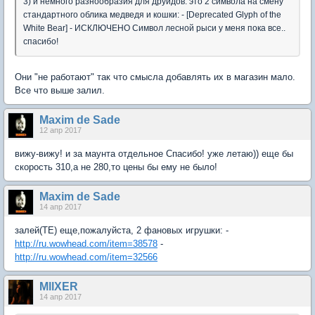
3) и немного разнообразия для друидов: это 2 символа на смену
стандартного облика медведя и кошки: - [Deprecated Glyph of the
White Bear] - ИСКЛЮЧЕНО Символ лесной рыси у меня пока все..
спасибо!
Они "не работают" так что смысла добавлять их в магазин мало.
Все что выше залил.
Maxim de Sade
12 апр 2017
вижу-вижу! и за маунта отдельное Спасибо! уже летаю)) еще бы
скорость 310,а не 280,то цены бы ему не было!
Maxim de Sade
14 апр 2017
залей(ТЕ) еще,пожалуйста, 2 фановых игрушки: -
http://ru.wowhead.com/item=38578
-
http://ru.wowhead.com/item=32566
MllXER
14 апр 2017