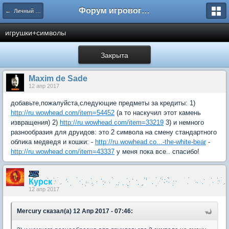
Форум игрового проекта Riverrise
← Личный кабинет
игрушки+символы
Закрыта
Maxim de Sade
12 апр 2017
добавьте,пожалуйста,следующие предметы за кредиты: 1)
http://ru.wowhead.com/item=54452
(а то наскучил этот камень
извращения) 2)
http://ru.wowhead.com/item=33219
3) и немного
разнообразия для друидов: это 2 символа на смену стандартного
облика медведя и кошки: -
http://ru.wowhead.co...-the-white-bear
-
http://ru.wowhead.com/item=43337
у меня пока все.. спасибо!
Курск
12 апр 2017
Mercury сказал(а) 12 Апр 2017 - 07:46: