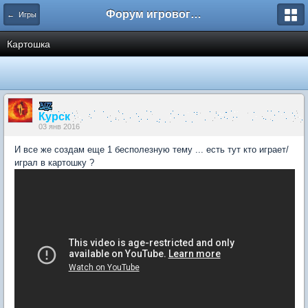
Форум игрового проекта Riverrise
← Игры
Картошка
Курск
03 янв 2016
И все же создам еще 1 бесполезную тему ... есть тут кто играет/
играл в картошку ?