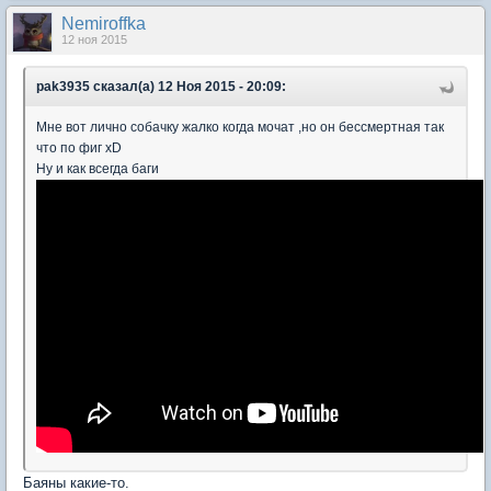
Nеmiroffkа
12 ноя 2015
pak3935 сказал(а) 12 Ноя 2015 - 20:09:
Мне вот лично собачку жалко когда мочат ,но он бессмертная так
что по фиг хD
Ну и как всегда баги
Баяны какие-то.