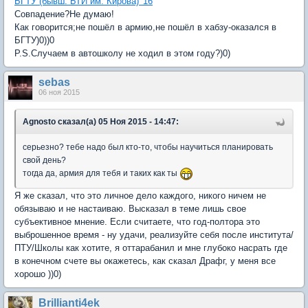
БГТУ (бывш. БТИ им. Кирова)
'16
Совпадение?Не думаю!
Как говорится;не пошёл в армию,не пошёл в хабзу-оказался в
БГТУ)0))0
P.S.Случаем в автошколу не ходил в этом году?)0)
sebas
06 ноя 2015
Agnosto сказал(а) 05 Ноя 2015 - 14:47:
серьезно? тебе надо был кто-то, чтобы научиться планировать
свой день?
тогда да, армия для тебя и таких как ты
Я же сказал, что это личное дело каждого, никого ничем не
обязываю и не настаиваю. Высказал в теме лишь свое
субъективное мнение. Если считаете, что год-полтора это
выброшенное время - ну удачи, реализуйте себя после института/
ПТУ/Школы как хотите, я оттарабанил и мне глубоко насрать где
в конечном счете вы окажетесь, как сказал Драфг, у меня все
хорошо ))0)
Brillianti4ek