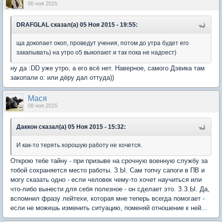
06 ноя 2015
DRAFGLAL сказал(а) 05 Ноя 2015 - 19:55:
ща докопает окоп, проведут учения, потом до утра будет его
закапывать) на утро о5 выкопают и так пока не надоест)
ну да :DD уже утро, а его всё нет. Наверное, самого Дэвика там
закопали о: или дёру дал оттуда))
Мася
08 ноя 2015
Даккон сказал(а) 05 Ноя 2015 - 15:32:
И как-то терять хорошую работу не хочется.
Открою тебе тайну - при призыве на срочную военную службу за
тобой сохраняется место работы. З.Ы. Сам топчу сапоги в ПВ и
могу сказать одно - если человек чему-то хочет научиться или
что-либо вынести для себя полезное - он сделает это. З.З.Ы. Да,
вспомнил фразу лейтехи, которая мне теперь всегда помогает -
если не можешь изменить ситуацию, поменяй отношение к ней...