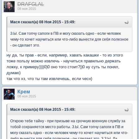
DRAFGLAL
08 ноя 2015
Мася сказал(а) 08 Ноя 2015 - 15:49:
З.Ы. Сам топчу сапоги в ПВ и могу сказать одно - если человек
чему-то хочет научиться или что-либо вынести для себя полезное
- он сделает это.
ну да, ты прав - если, например, хавать какашки - то из этого
тоже пользу можно извлечь - научиться правильно держать
ложку, к примеру))))0)0 оно того стоит?))0 ну суть ты понял,
думаю)
так что хз, что ты там извлечешь, если чесн)
Крем
08 ноя 2015
Мася сказал(а) 08 Ноя 2015 - 15:49:
Открою тебе тайну - при призыве на срочную военную службу за
тобой сохраняется место работы. З.Ы. Сам топчу сапоги в ПВ и
могу сказать одно - если человек чему-то хочет научиться или что-
либо вынести для себя полезное - он сделает это. З.З.Ы. Да,