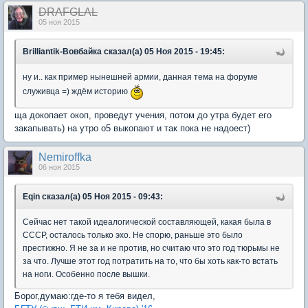
DRAFGLAL
05 ноя 2015
Brilliantik-Вовбайка сказал(а) 05 Ноя 2015 - 19:45:
ну и.. как пример нынешней армии, данная тема на форуме
служивца =) ждём историю
ща докопает окоп, проведут учения, потом до утра будет его
закапывать) на утро о5 выкопают и так пока не надоест)
Nеmiroffkа
06 ноя 2015
Eqin сказал(а) 05 Ноя 2015 - 09:43:
Сейчас нет такой идеалогической составляющей, какая была в
СССР, осталось только эхо. Не спорю, раньше это было
престижно. Я не за и не против, но считаю что это год тюрьмы не
за что. Лучше этот год потратить на то, что бы хоть как-то встать
на ноги. Особенно после вышки.
Борог,думаю:где-то я тебя видел,