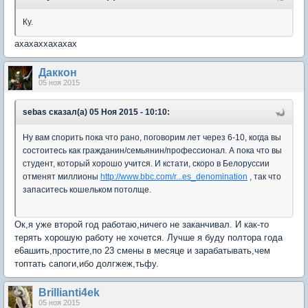
Ку.
ахахаххахахах
Даккон
05 ноя 2015
sebas сказал(а) 05 Ноя 2015 - 10:10:
Ну вам спорить пока что рано, поговорим лет через 6-10, когда вы
состоитесь как гражданин/семьянин/профессионал. А пока что вы
студент, который хорошо учится. И кстати, скоро в Белоруссии
отменят миллионы
http://www.bbc.com/r...es_denomination
, так что
запаситесь кошельком потолще.
Ок,я уже второй год работаю,ничего не заканчивал. И как-то
терять хорошую работу не хочется. Лучше я буду полтора года
е6ашить,простите,по 23 смены в месяце и зарабатывать,чем
топтать сапоги,ибо долгжеж,тьфу.
Brillianti4ek
05 ноя 2015