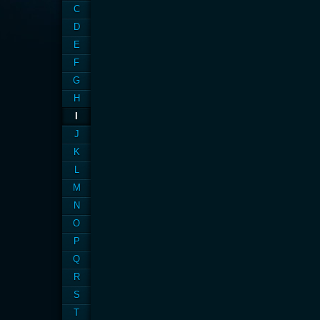
C
D
E
F
G
H
I
J
K
L
M
N
O
P
Q
R
S
T