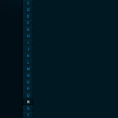
C
D
E
F
G
H
I
J
K
L
M
N
O
P
Q
R
S
T