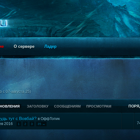
ие
О сервере
Ладер
 с 07-августа 25)
ПОРЯ
БНОВЛЕНИЯ
ЗАГОЛОВКУ
СООБЩЕНИЯМ
ПРОСМОТРАМ
будь тут с Вовбай?
в
ОффТопик
7
фев 2016
1
2
3
35 →