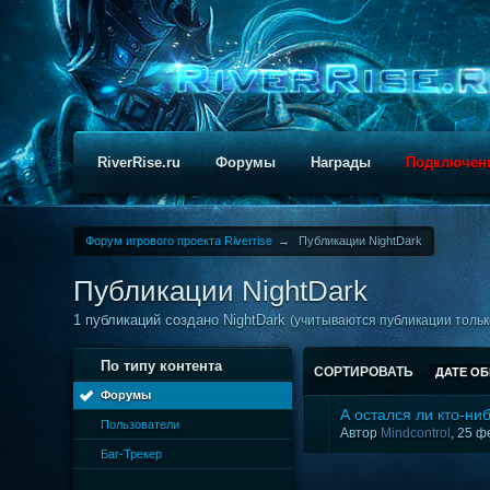
RiverRise.ru
Форумы
Награды
Подключен
Форум игрового проекта Riverrise
→
Публикации NightDark
Публикации NightDark
1 публикаций создано NightDark
(учитываются публикации только
По типу контента
СОРТИРОВАТЬ
ДАТЕ О
Форумы
А остался ли кто-ни
Пользователи
Автор
Mindcontrol
, 25 
Баг-Трекер