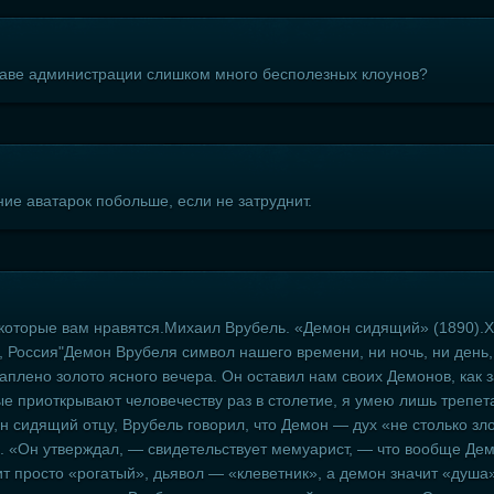
ставе администрации слишком много бесполезных клоунов?
е аватарок побольше, если не затруднит.
оторые вам нравятся.Михаил Врубель. «Демон сидящий» (1890).Хо
, Россия"Демон Врубеля символ нашего времени, ни ночь, ни день,
раплено золото ясного вечера. Он оставил нам своих Демонов, как 
ые приоткрывают человечеству раз в столетие, я умею лишь трепет
 сидящий отцу, Врубель говорил, что Демон — дух «не столько зл
». «Он утверждал, — свидетельствует мемуарист, — что вообще Де
ачит просто «рогатый», дьявол — «клеветник», а демон значит «душ