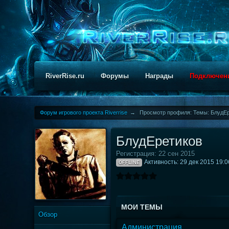
RiverRise.ru
Форумы
Награды
Подключен
Форум игрового проекта Riverrise
→
Просмотр профиля: Темы: БлудЕ
БлудЕретиков
Регистрация: 22 сен 2015
Активность: 29 дек 2015 19:0
OFFLINE
МОИ ТЕМЫ
Обзор
Администрация