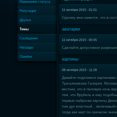
Изменения статуса
11 октября 2015 - 01:01
Репутация
Одному мне кажется, что в со
Друзья
аватарки
Темы
Сообщения
11 октября 2015 - 00:45
Награды
Сделайте допустимое разрешени
Ошибки
картины
08 октября 2015 - 11:28
Давайте поделимся картинами к
Третьяковская Галерея, Москва
вестник, что в лиловую ночь вк
тем, что Врубель и ему подобн
первые наброски картины Демон
том дух властный... величавый
тогда как черт по-гречески зн