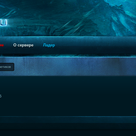
ие
О сервере
Ладер
ретиков
6