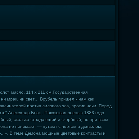
лст, масло. 114 х 211 см.Государственная
 ни мрак, ни свет… Врубель пришел к нам как
заклинателей против лилового зла, против ночи. Перед
ать" Александр Блок . Показывая осенью 1886 года
обный, сколько страдающий и скорбный, но при всем
мона не понимают — путают с чертом и дьяволом,
а»...». В теме Демона мощные цветовые контрасты и