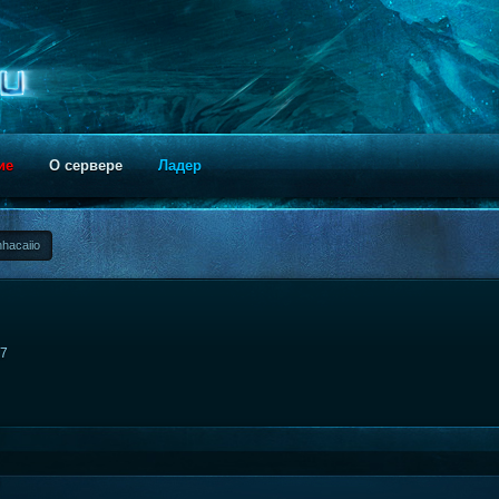
ие
О сервере
Ладер
hacaiio
17
й