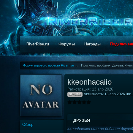
RiverRise.ru
Форумы
Награды
Подключен
Форум игрового проекта Riverrise
→
Просмотр профиля: Друзья: kkeon
kkeonhacaiio
Регистрация: 13 апр 2026
Активность: 13 апр 2026 08:
OFFLINE
ДРУЗЬЯ
Обзор
kkeonhacaiio еще не добавил друзе