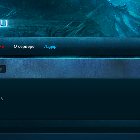
ие
О сервере
Ладер
ip
36