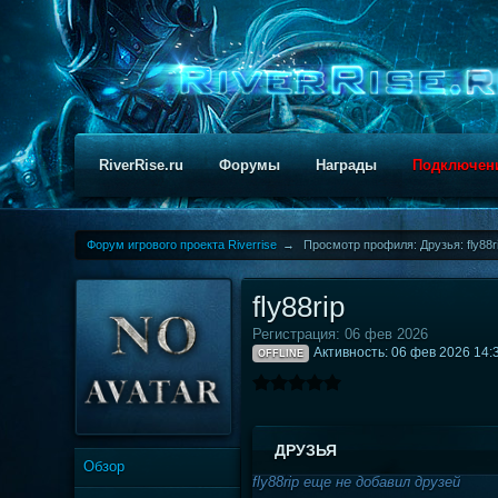
RiverRise.ru
Форумы
Награды
Подключен
Форум игрового проекта Riverrise
→
Просмотр профиля: Друзья: fly88r
fly88rip
Регистрация: 06 фев 2026
Активность: 06 фев 2026 14:
OFFLINE
ДРУЗЬЯ
Обзор
fly88rip еще не добавил друзей