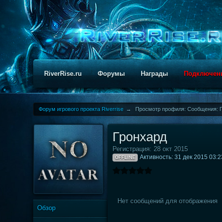
RiverRise.ru
Форумы
Награды
Подключен
Форум игрового проекта Riverrise
→
Просмотр профиля: Сообщения: 
Гронхард
Регистрация: 28 окт 2015
Активность: 31 дек 2015 03:2
OFFLINE
Нет сообщений для отображения
Обзор