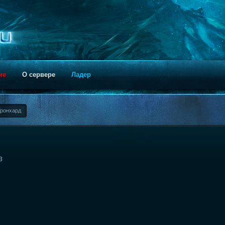
ие
О сервере
Ладер
Гронхард
3