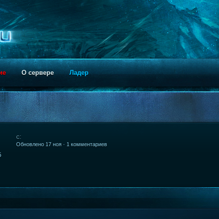
ие
О сервере
Ладер
с:
Обновлено 17 ноя · 1 комментариев
5