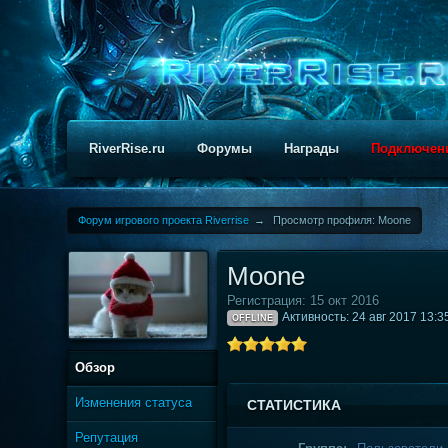
RiverRise.ru
Форумы
Награды
Подключен
Форум игрового проекта Riverrise
→
Просмотр профиля: Moone
Moone
Регистрация: 15 окт 2016
Активность: 24 авг 2017 13:3
OFFLINE
Обзор
Изменения статуса
СТАТИСТИКА
Репутация