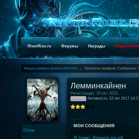
RiverRise.ru
Форумы
Награды
Подключен
Форум игрового проекта Riverrise
→
Просмотр профиля: Сообщения: 
Лемминкайнен
Регистрация: 10 окт 2015
Активность: 22 окт 2017 10:3
OFFLINE
МОИ СООБЩЕНИЯ
Обзор
В теме: Дренор на х4