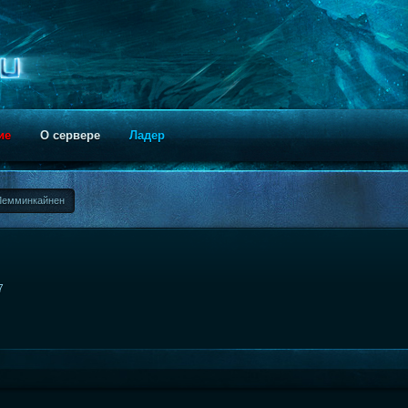
ие
О сервере
Ладер
Лемминкайнен
7