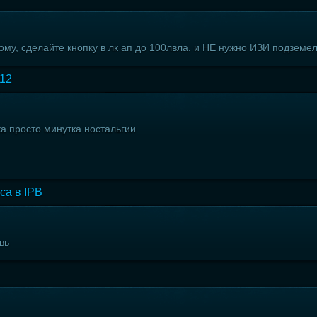
му, сделайте кнопку в лк ап до 100лвла. и НЕ нужно ИЗИ подземел
012
ка просто минутка ностальгии
са в IPB
вь