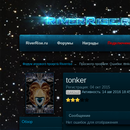
RiverRise.ru
Форумы
Награды
Подключен
Форум игрового проекта Riverrise
→
Просмотр профиля: Ошибки: tonk
tonker
Регистрация: 04 окт 2015
Активность: 14 авг 2016 18:4
OFFLINE
Сообщение
Обзор
Нет ошибок для отображения