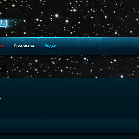
ие
О сервере
Ладер
er
5