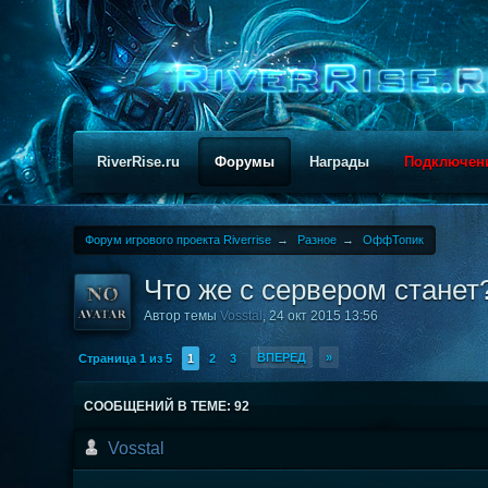
RiverRise.ru
Форумы
Награды
Подключен
Форум игрового проекта Riverrise
→
Разное
→
ОффТопик
Что же с сервером станет?
Автор темы
Vosstal
,
24 окт 2015 13:56
ВПЕРЕД
»
Страница 1 из 5
1
2
3
СООБЩЕНИЙ В ТЕМЕ: 92
Vosstal