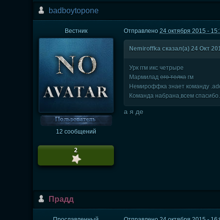
badboytopone
Вестник
Отправлено
24 октября 2015 - 15
Nеmiroffka сказал(а) 24 Окт 201
Урк ггм икс четрыре
Мармилад
его телка
гм
Немироффка знает команду .ad
Команда набрана,всем спасибо
а я де
12 сообщений
2
Прадд
Прославленный
Отправлено
24 октября 2015 - 16