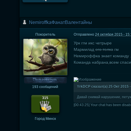
NemiroffkaФанатВалентайны
Покоритель
Отправлено
24 октября 2015 - 15:
Урк ггм икс четрыре
Мармилад
его телка
гм
Немироффка знает команду .
Команда набрана,всем спаси
YrkDCP сказал(а) 25 Окт 2015 -
193 сообщений
Давай снимай нарушение, пету
315
[00:43:25] Your chat has been disa
Город
Минск