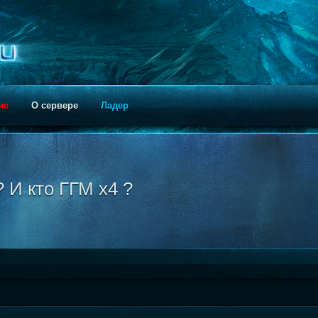
ие
О сервере
Ладер
 И кто ГГМ х4 ?