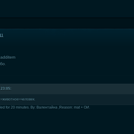
11
additem
бо.
 23:05:
х=животное=человек.
bled for 20 minutes. By: Валентайна ,Reason: mat + ОИ.