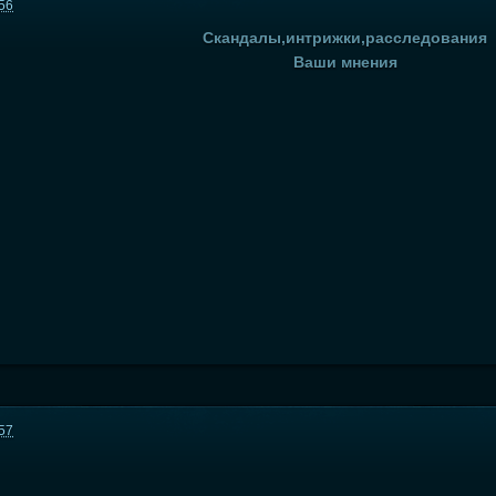
:56
Скандалы,интрижки,расследования
Ваши мнения
:57