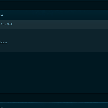
:14
5 - 12:11:
ditem
.
:04