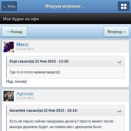
Форум игрового проекта Riverrise
← Игры
Мои будни на офе
« Назад
Вперед »
Мerci
22 ноя 2015
Espi сказал(а) 22 Ноя 2015 - 13:16:
Где-то я этого мужика видел(((
Над личом)
Agnosto
22 ноя 2015
barashek сказал(а) 22 Ноя 2015 - 10:14:
Есть ли смылс сейчас предзаказ делать? просто может после
выхода дешевле будет, не помню как с дренором было.