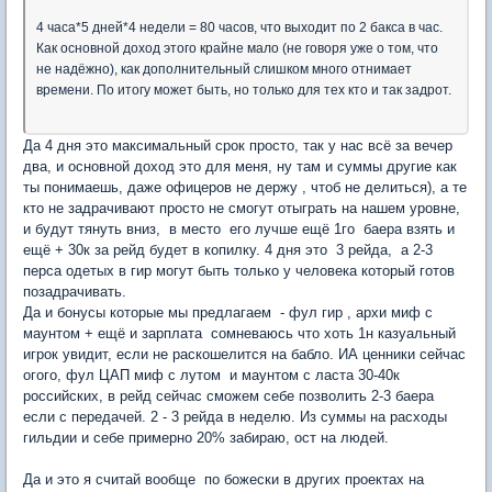
4 часа*5 дней*4 недели = 80 часов, что выходит по 2 бакса в час.
Как основной доход этого крайне мало (не говоря уже о том, что
не надёжно), как дополнительный слишком много отнимает
времени. По итогу может быть, но только для тех кто и так задрот.
Да 4 дня это максимальный срок просто, так у нас всё за вечер
два, и основной доход это для меня, ну там и суммы другие как
ты понимаешь, даже офицеров не держу , чтоб не делиться), а те
кто не задрачивают просто не смогут отыграть на нашем уровне,
и будут тянуть вниз, в место его лучше ещё 1го баера взять и
ещё + 30к за рейд будет в копилку. 4 дня это 3 рейда, а 2-3
перса одетых в гир могут быть только у человека который готов
позадрачивать.
Да и бонусы которые мы предлагаем - фул гир , архи миф с
маунтом + ещё и зарплата сомневаюсь что хоть 1н казуальный
игрок увидит, если не раскошелится на бабло. ИА ценники сейчас
огого, фул ЦАП миф с лутом и маунтом с ласта 30-40к
российских, в рейд сейчас сможем себе позволить 2-3 баера
если с передачей. 2 - 3 рейда в неделю. Из суммы на расходы
гильдии и себе примерно 20% забираю, ост на людей.
Да и это я считай вообще по божески в других проектах на