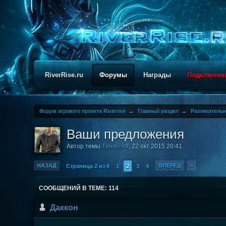
RiverRise.ru
Форумы
Награды
Подключен
Форум игрового проекта Riverrise
→
Главный раздел
→
Разлекатель
Ваши предложения
Автор темы
Timmi-v4
,
22 окт 2015 20:41
НАЗАД
ВПЕРЕД
»
Страница 2 из 6
1
2
3
4
СООБЩЕНИЙ В ТЕМЕ: 114
Даккон