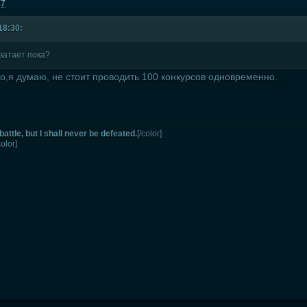
37
18:30:
ватает пока?
,я думаю, не стоит проводить 100 конкурсов одновременно.
battle, but I shall never be defeated.
[/color]
color]