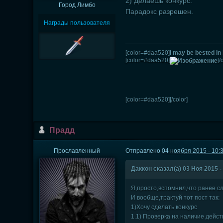
2) Делаешь конкурс.
Город
Лимбо
Парадокс разрешен.
Награды пользователя
[color=#daa520]
I may be bested in 
[color=#daa520]
[/
[color=#daa520]
[/color]
Прадд
Прославленный
Отправлено
04 ноября 2015 - 10:
Даккон сказал(а) 03 Ноя 2015 -
Я,просто,вспомнил,что ранее с
И вообще,трактуй тот пост так:
1)Хочу сделать конкурс
1.1) Проверка на наличие дейст