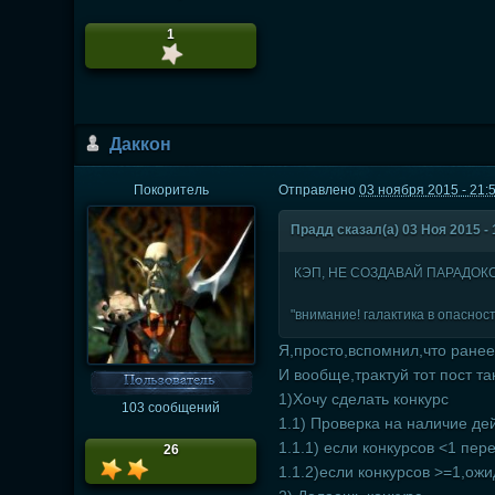
1
Даккон
Покоритель
Отправлено
03 ноября 2015 - 21:
Прадд сказал(а) 03 Ноя 2015 - 
КЭП, НЕ СОЗДАВАЙ ПАРАДОКС,
"внимание! галактика в опаснос
Я,просто,вспомнил,что ранее
И вообще,трактуй тот пост та
1)Хочу сделать конкурс
103 сообщений
1.1) Проверка на наличие де
1.1.1) если конкурсов <1 пер
26
1.1.2)если конкурсов >=1,ожи