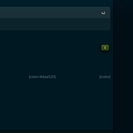
1
[color=#daa520]
[/color]