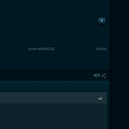
0
[color=#daa520]
[/color]
#25