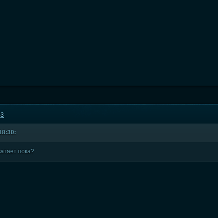
43
18:30:
ватает пока?