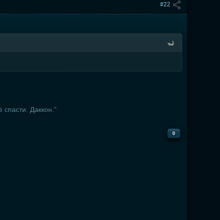
#22
 спасти. Даккон."
0