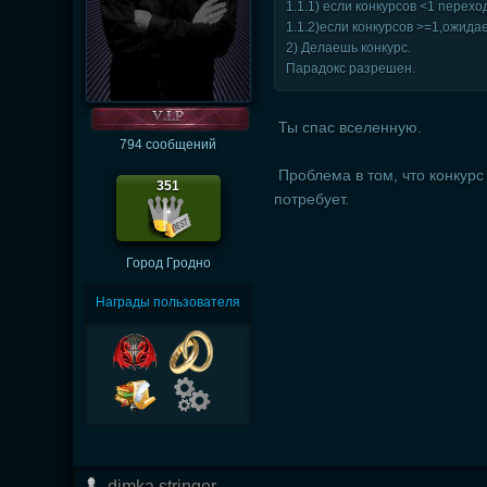
1.1.1) если конкурсов <1 перехо
1.1.2)если конкурсов >=1,ожидае
2) Делаешь конкурс.
Парадокс разрешен.
Ты спас вселенную.
794 сообщений
Проблема в том, что конкурс
351
потребует.
Город
Гродно
Награды пользователя
dimka stringer