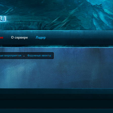
ие
О сервере
Ладер
ные мероприятия
→
Форумные ивенты