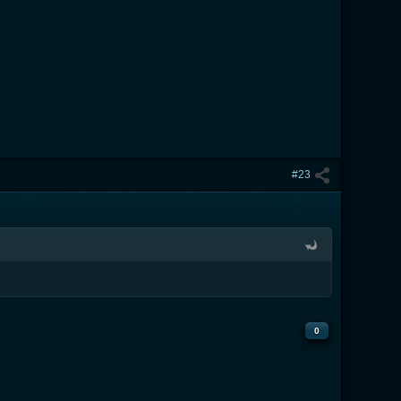
#23
0