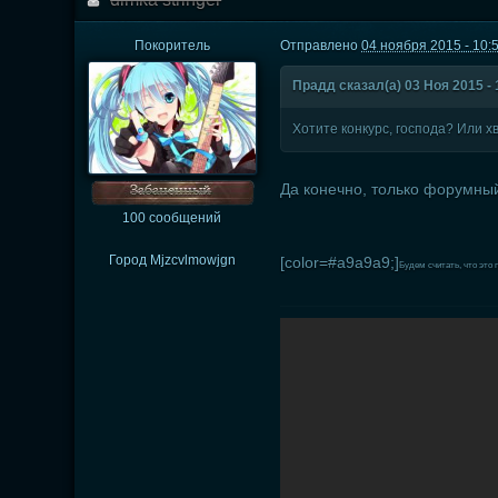
Покоритель
Отправлено
04 ноября 2015 - 10:
Прадд сказал(а) 03 Ноя 2015 - 
Хотите конкурс, господа? Или х
Да конечно, только форумный,
100 сообщений
Город
Mjzcvlmowjgn
[color=#a9a9a9;]
Будем считать, что это п