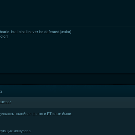
battle, but I shall never be defeated.
[/color]
color]
32
 18:56:
лучалась подобная фигня и ЕТ злые были.
вующих конкурсов: