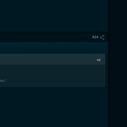
#24
он."