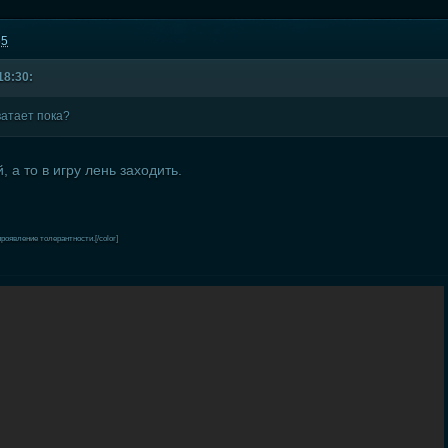
55
18:30:
ватает пока?
 а то в игру лень заходить.
роявление толерантности.[/color]