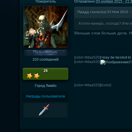
Покоритель
Отправлено
03 ноября 2015 - 21:
Прадд сказал(а) 03 Ноя 2015 - 
Хотите конкурс, господа? Или х
Меньше слов больше дела. Но
[color=#daa520]
I may be bested in 
103 сообщений
[color=#daa520]
[/
26
[color=#daa520]
[/color]
Город
Лимбо
Награды пользователя