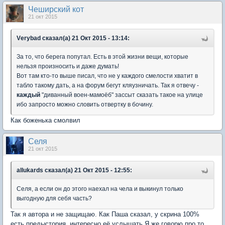
Чеширский кот
21 окт 2015
Vеrybad сказал(а) 21 Окт 2015 - 13:14:
За то, что берега попутал. Есть в этой жизни вещи, которые
нельзя произносить и даже думать!
Вот там кто-то выше писал, что не у каждого смелости хватит в
табло такому дать, а на форум бегут кляузничать. Так я отвечу -
каждый
"диванный воен-мамоёб" зассыт сказать такое на улице
ибо запросто можно словить отвертку в бочину.
Как боженька смолвил
Селя
21 окт 2015
allukards сказал(а) 21 Окт 2015 - 12:55:
Селя, а если он до этого наехал на чела и выкинул только
выгодную для себя часть?
Так я автора и не защищаю. Как Паша сказал, у скрина 100%
есть предыстория, интересно её услышать.Я же говорю про то,