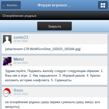
Форум игрового проекта Riverrise
← Жалобы на игроков
Оскорбление родных
Закрыта
saske23
20 окт 2015
[attachment=178:WoWScrnShot_102015_183344.jpg]
Мerci
20 окт 2015
Здравствуйте, Подавать жалобу следует следующим образом: 1.
Ваш ник в игре. 2. Ник нарушителя. 3. Игровой реалм. 4. Кратко
изложить историю конфликта. 5. Скриншоты.
Reon
20 окт 2015
на оскорбление родных,сразу верика сумоньте,сразу минус все
аккаунты)