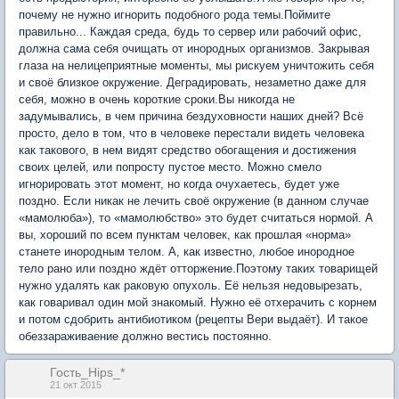
почему не нужно игнорить подобного рода темы.Поймите
правильно... Каждая среда, будь то сервер или рабочий офис,
должна сама себя очищать от инородных организмов. Закрывая
глаза на нелицеприятные моменты, мы рискуем уничтожить себя
и своё близкое окружение. Деградировать, незаметно даже для
себя, можно в очень короткие сроки.Вы никогда не
задумывались, в чем причина бездуховности наших дней? Всё
просто, дело в том, что в человеке перестали видеть человека
как такового, в нем видят средство обогащения и достижения
своих целей, или попросту пустое место. Можно смело
игнорировать этот момент, но когда очухаетесь, будет уже
поздно. Если никак не лечить своё окружение (в данном случае
«мамолюба»), то «мамолюбство» это будет считаться нормой. А
вы, хороший по всем пунктам человек, как прошлая «норма»
станете инородным телом. А, как известно, любое инородное
тело рано или поздно ждёт отторжение.Поэтому таких товарищей
нужно удалять как раковую опухоль. Её нельзя недовырезать,
как говаривал один мой знакомый. Нужно её отхерачить с корнем
и потом сдобрить антибиотиком (рецепты Вери выдаёт). И такое
обеззараживаение должно вестись постоянно.
Гость_Hips_*
21 окт 2015