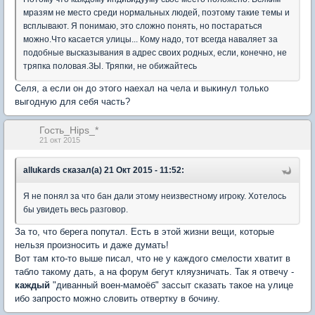
мразям не место среди нормальных людей, поэтому такие темы и
всплывают. Я понимаю, это сложно понять, но постараться
можно.Что касается улицы... Кому надо, тот всегда наваляет за
подобные высказывания в адрес своих родных, если, конечно, не
тряпка половая.ЗЫ. Тряпки, не обижайтесь
Селя, а если он до этого наехал на чела и выкинул только
выгодную для себя часть?
Гость_Hips_*
21 окт 2015
allukards сказал(а) 21 Окт 2015 - 11:52:
Я не понял за что бан дали этому неизвестному игроку. Хотелось
бы увидеть весь разговор.
За то, что берега попутал. Есть в этой жизни вещи, которые
нельзя произносить и даже думать!
Вот там кто-то выше писал, что не у каждого смелости хватит в
табло такому дать, а на форум бегут кляузничать. Так я отвечу -
каждый
"диванный воен-мамоёб" зассыт сказать такое на улице
ибо запросто можно словить отвертку в бочину.