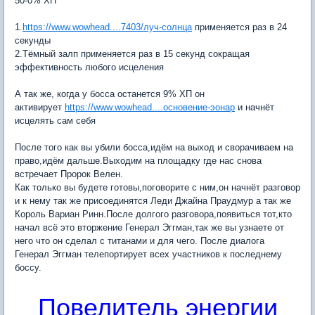
50-0% ХП
1.
https://www.wowhead....7403/луч-солнца
применяется раз в 24
секунды
2.Тёмный залп применяется раз в 15 секунд сокращая
эффективность любого исцеления
А так же, когда у босса останется 9% ХП он
активирует
https://www.wowhead....основение-эонар
и начнёт
исцелять сам себя
После того как вы убили босса,идём на выход и сворачиваем на
право,идём дальше.Выходим на площадку где нас снова
встречает Пророк Велен.
Как только вы будете готовы,поговорите с ним,он начнёт разговор
и к нему так же присоединятся Леди Джайна Праудмур а так же
Король Вариан Ринн.После долгого разговора,появиться тот,кто
начал всё это вторжение Генерал Эггман,так же вы узнаете от
него что он сделал с титанами и для чего. После диалога
Генерал Эггман телепортирует всех участников к последнему
боссу.
Повелитель энергии