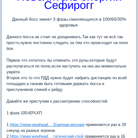
Сефирогг
Данный босс имеет 3 фазы,сменяющихся в 100/60/30%
здоровья.
Данного босса не стоит не дооценивать.Так как тут не всё так
просто,нужно постоянно следить за тем что происходит на поле
боя.
Первое что хотелось бы отменить это руны,которые будут
располагаться по полю,если наступить на них,вы моментально
умрёте.
Второе это то что РДД нужно будет набрать дистанцию по всей
площадке,а танкам быть готовыми держать босса и
прислужников спиной к рейду.
Давайте же приступим к рассмотрению способностей.
1 фаза 100-60%ХП.
1.
https://www.wowhead....3/цепная-молния
применяется раз в 29
секунд на разных игроков.
2.
https://www.wowhead....татический-сбой
применяется раз в 16