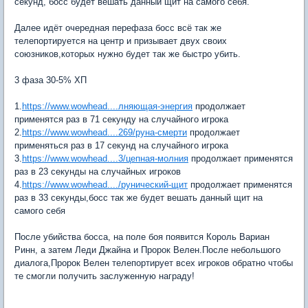
секунд, босс будет вешать данный щит на самого себя.
Далее идёт очередная перефаза босс всё так же
телепортируется на центр и призывает двух своих
союзников,которых нужно будет так же быстро убить.
3 фаза 30-5% ХП
1.
https://www.wowhead....лняющая-энергия
продолжает
применятся раз в 71 секунду на случайного игрока
2.
https://www.wowhead....269/руна-смерти
продолжает
применяться раз в 17 секунд на случайного игрока
3.
https://www.wowhead....3/цепная-молния
продолжает применятся
раз в 23 секунды на случайных игроков
4.
https://www.wowhead..../рунический-щит
продолжает применятся
раз в 33 секунды,босс так же будет вешать данный щит на
самого себя
После убийства босса, на поле боя появится Король Вариан
Ринн, а затем Леди Джайна и Пророк Велен.После небольшого
диалога,Пророк Велен телепортирует всех игроков обратно чтобы
те смогли получить заслуженную награду!