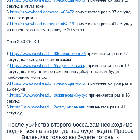
5.
https://www.wowhead....трясающий-топот
применяется раз в 17
секунд в мили зоне
6.
http://ru.wowhead.com/spell=63472
применяется раз в 37 секунд
на всех игроков
7.
http://ru.wowhead.com/spell=64216
применяется раз в 41 секунду
и наносит урон всем в радиусе 20 метов
Фаза 2 50-0% ХП.
1.
https://www.wowhead....83/вихрь-молний
применяется раз в 27
секунд нанося урон всем игрокам
2.
https://www.wowhead..../безумный-выпад
применяется раз в 10
секунд,поэтому по мере накопления дебафа, танкам будет
необходимо меняться.
3.
https://www.wowhead....трясающий-топот
применяется уже раз в
15 секунд
4.
https://www.wowhead....обжигающий-укус
применяется раз в 18
секунд
5.
https://www.wowhead....2/струи-пламени
применятся раз в 41
секунду
После убийства второго босса,вам необходимо
подняться на вверх где вас будет ждать Пророк
Велен.Как только вы будете готовы к