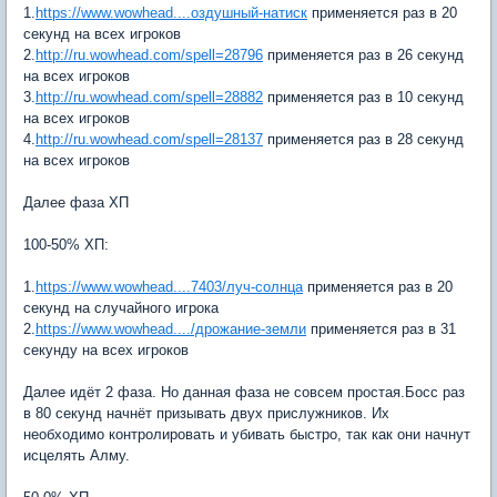
1.
https://www.wowhead....оздушный-натиск
применяется раз в 20
секунд на всех игроков
2.
http://ru.wowhead.com/spell=28796
применяется раз в 26 секунд
на всех игроков
3.
http://ru.wowhead.com/spell=28882
применяется раз в 10 секунд
на всех игроков
4.
http://ru.wowhead.com/spell=28137
применяется раз в 28 секунд
на всех игроков
Далее фаза ХП
100-50% ХП:
1.
https://www.wowhead....7403/луч-солнца
применяется раз в 20
секунд на случайного игрока
2.
https://www.wowhead..../дрожание-земли
применяется раз в 31
секунду на всех игроков
Далее идёт 2 фаза. Но данная фаза не совсем простая.Босс раз
в 80 секунд начнёт призывать двух прислужников. Их
необходимо контролировать и убивать быстро, так как они начнут
исцелять Алму.