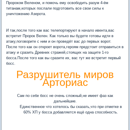
Пророком Веленом, и помочь ему освободить разум 4-ём
титанам,которых послали подготовить все свои силы к
уничтожению Азерота.
И так,после того как вас телепортируют в начало ивента,вас
встретит Пророк Велен. Как только вы будете готовы идти в
атаку,поговорите с ним и он проведёт вас до первых ворот.
После того как он откроет ворота,героям предстоит отправиться в
атаку и сразить Древних стражей,стоящих на защите 1-го
босса.После того как вы сразите их, вас тут же встретит первый
босс.
Разрушитель миров
Арториас
Сам по себе босс не очень сложный,не имеет фаз как
дальнейшие.
Единственное что хотелось бы сказать,что при отметке в
60% ХП у босса добавляется ещё одна способность.