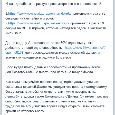
И так, давайте же приступ к рассмотрению его способностей.
1.
https://www.wowhead....тационная-бомба
применяется раз в 73
секунды на случайного игрока.
2.
https://www.wowhead..../раскаты-ярости
применяется раз в 39
секунд на ВСЕХ игроков, которые находятся рядом,в частности
мили зона.
Далее когда у Арториаса остаётся 60% здоровья,у него
добавляется ещё одна способность -
https://wow.66wan.ne...ru/?
spell=68161
урон распределяется между основной целью, и
всеми кто находится в радиусе 10 метров.
Босс будет иметь данные способности на протяжении всего
боя.Поэтому больше писать про него я не вижу смысла.
Как только вы убьёте первого босса, идёте дальше,убиваете
остальных стражей.Далее мы увидим что ворота к следующему
боссу закрыты,чтобы их открыть вам нужно повернуть на
лево,убить адов,а также Командира Ло'Джина. Он имеет простые
способности,поэтому справиться с ним у вас не составит
труда,после его убийства ворота будут открыты и вы сможете
пройти ко второму боссу.