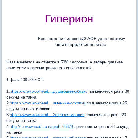
Гиперион
Босс наносит массовый АОЕ урон,поэтому
бегать придётся не мало.
Фаза меняется на отметке в 50% здоровья. А теперь,давайте
приступим к рассмотрению его способностей.
1 фаза 100-50% ХП.
1.
https://www.wowhead....душающее-облако
применяется раз в 30
секунд на танка
2.
https://www.wowhead....аменные-осколки
применяется раз в 25
секунд на всех игроков
3.
https://www.wowhead....3/цепная-молния
применяется раз в 20
секунд на танка
4.
http://ru.wowhead.com/spell=66879
применяется раз в 28 секунд
на танка