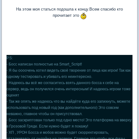
На этом моя статься подошла к концу.Всем спасибо кто
прочитает это
P.S:
- Босс написан полностью на Smart_Script!
- Я бы оооочень хотел видеть своё творение от лица как игрок! Так как
одному тестировать и убивать его неинтересно.
- Надеюсь вы всё же согласитесь взять данного босса к себе на
сервер, ведь он получился очень интересным! И надеюсь игроки тоже
оценят
- Так же опять же надеюсь что вы найдёте куда его запихнуть, можете
использовать под новый год (как дополнительного) Это совсем
неважно, главное чтобы он присутствовал.
- Босс заскриптован только под одно место! Это платформа на вверху
в Грозовой Гряде. Если нужно будет я покажу!
- ХП , УРОН Босса и мобов можно будет скорректировать,
отталкиваясь от онлайна на сервере. Главное это чтобы все фазы ,