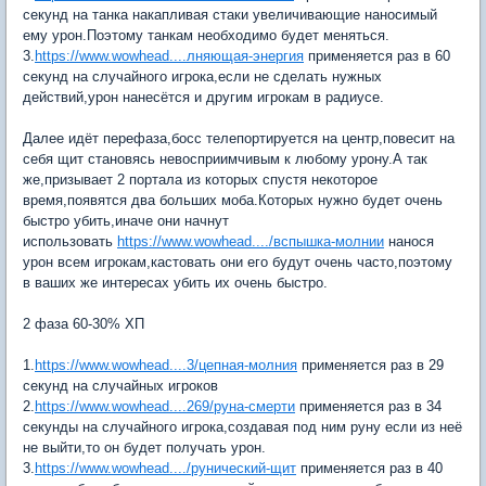
секунд на танка накапливая стаки увеличивающие наносимый
ему урон.Поэтому танкам необходимо будет меняться.
3.
https://www.wowhead....лняющая-энергия
применяется раз в 60
секунд на случайного игрока,если не сделать нужных
действий,урон нанесётся и другим игрокам в радиусе.
Далее идёт перефаза,босс телепортируется на центр,повесит на
себя щит становясь невосприимчивым к любому урону.А так
же,призывает 2 портала из которых спустя некоторое
время,появятся два больших моба.Которых нужно будет очень
быстро убить,иначе они начнут
использовать
https://www.wowhead..../вспышка-молнии
нанося
урон всем игрокам,кастовать они его будут очень часто,поэтому
в ваших же интересах убить их очень быстро.
2 фаза 60-30% ХП
1.
https://www.wowhead....3/цепная-молния
применяется раз в 29
секунд на случайных игроков
2.
https://www.wowhead....269/руна-смерти
применяется раз в 34
секунды на случайного игрока,создавая под ним руну если из неё
не выйти,то он будет получать урон.
3.
https://www.wowhead..../рунический-щит
применяется раз в 40