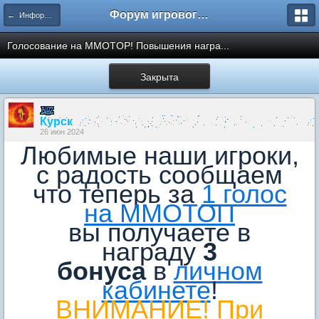
Форум игрового проекта Riverrise
← Информация от администрации
Голосование на MMOTOP! Повышения награ...
Закрыта
Курск
26 июн 2024
Любимые наши игроки,
с радость сообщаем
что теперь за
1 голос
на ММОТОП
вы получаете в
награду
3
бонуса
в
личном
кабинете
!
ВНИМАНИЕ! При