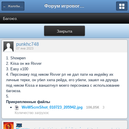
Форум игрового проекта Riverrise
← Жалобы на игроков
Багоюз.
Закрыта
punkhc748
07 янв 2023
1. Showpen
2. Kiisa он же Rivver
3. Easy x100
4. Персонажу под ником Rivver рл не дал пати на индейку их
личные терки, он убил хила рейда, его убили, зашел на друида
под ником Kissa и ваншотнул моего персонажа с использование
багоюза.
5.
Прикрепленные файлы
WoWScrnShot_010723_205942.jpg
106,05К
3
Количество загрузок: