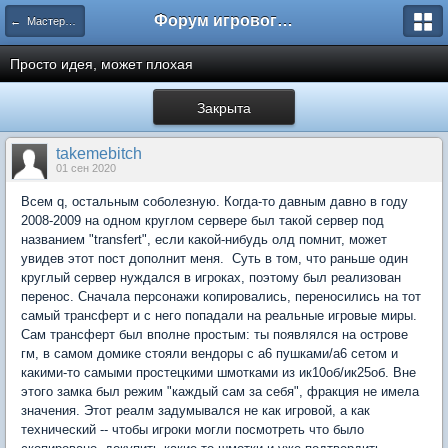
Форум игрового проекта Riverrise
← Мастерская
Просто идея, может плохая
Закрыта
takemebitch
01 сен 2020
Всем q, остальным соболезную. Когда-то давным давно в году
2008-2009 на одном круглом сервере был такой сервер под
названием "transfert", если какой-нибудь олд помнит, может
увидев этот пост дополнит меня. Суть в том, что раньше один
круглый сервер нуждался в игроках, поэтому был реализован
перенос. Сначала персонажи копировались, переносились на тот
самый трансферт и с него попадали на реальные игровые миры.
Сам трансферт был вполне простым: ты появлялся на острове
гм, в самом домике стояли вендоры с а6 пушками/а6 сетом и
какими-то самыми простецкими шмотками из ик10об/ик25об. Вне
этого замка был режим "каждый сам за себя", фракция не имела
значения. Этот реалм задумывался не как игровой, а как
технический -- чтобы игроки могли посмотреть что было