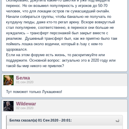
скопировано, докупить какие-то шмотки и уже подтвердить
перенос. Но он возымел популярность у игроков до 50-70
человек, что для локации остров гм сумасшедший онлайн.
Начали собираться группы, чтобы банально не получать по
кулдауну пизды, даже кто-то регал арену. Вскоре вовкруглый
стал популярнее, соответственно, в переносе они больше не
нуждались -- трансферт персонажей был закрыт вместе с
реалмом. Душевный трансферт был, как же приятно было там
поймать лошка около водички, который в /say с кем-то
здоровался.
Если на этом форуме есть жизнь, то раскритикуйте или
поддержите. Основной вопрос: актуально это в 2020 году или
такой бы мир никого не привлек?
Белка
01 сен 2020
Тут поможет только Лукашенко!
Wildewar
02 сен 2020
Белка сказал(а) 01 Сен 2020 - 20:01: