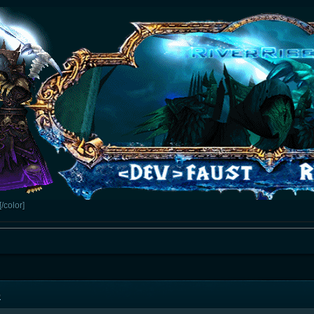
[/color]
0