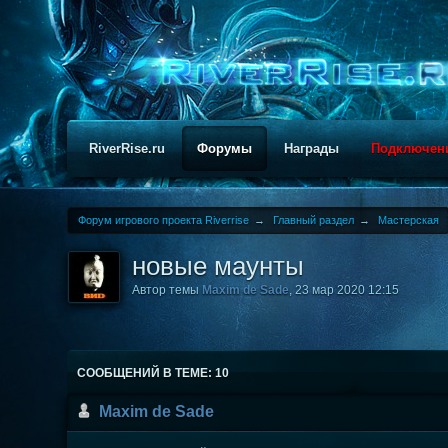
RiverRise.ru
Форумы
Награды
Подключен
Форум игрового проекта Riverrise
→
Главный раздел
→
Мастерская
новые маунты
Автор темы
Maxim de Sade
,
23 мар 2020 12:15
СООБЩЕНИЙ В ТЕМЕ: 10
Maxim de Sade