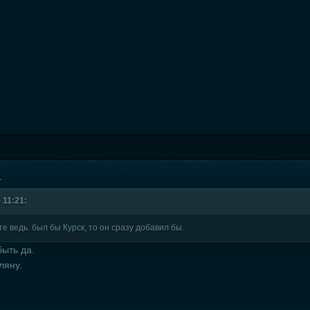
9
 11:21:
е ведь. был бы Курск, то он сразу добавил бы.
быть да.
ляну.