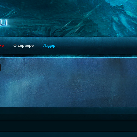
ие
О сервере
Ладер