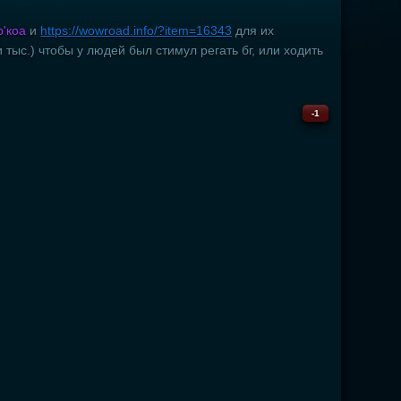
'коа
и
https://wowroad.info/?item=16343
для их
 тыс.) чтобы у людей был стимул регать бг, или ходить
-1