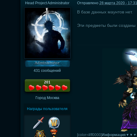
Head Project Administrator
Отправлено
28 марта 2020 - 17:3
В базе данных маунтов нет.
Эти предметы были созданы 
431 сообщений
201
Город
Москва
Награды пользователя
[color=#ff0000]
Информация▼▼▼