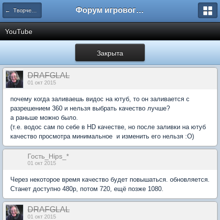
Форум игрового проекта Riverrise
← Творчество
YouTube
Закрыта
DRAFGLAL
01 окт 2015
почему когда заливаешь видос на ютуб, то он заливается с
разрешением 360 и нельзя выбрать качество лучше?
а раньше можно было.
(т.е. водос сам по себе в HD качестве, но после заливки на ютуб
качество просмотра минимальное и изменить его нельзя :О)
Гость_Hips_*
01 окт 2015
Через некоторое время качество будет повышаться. обновляется.
Станет доступно 480р, потом 720, ещё позже 1080.
DRAFGLAL
01 окт 2015