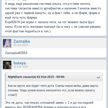
А ведь ещё различная система опыта, отсутствие золота,
система талантов вместо артефактов и наличие 3 кнопок вместо
одной уже с первой минуты, ну и фаст гейм, а не фарм, фарм и
ещё чуть-чуть фарма.
Espi#2679 (не играл с начала лета, на тот момент были фул
хилы. Если есть желание поиграл бы в лигу с не совсем раками,
чтоб фастом подняться в топ.)
Zaznaika
02 ноя 2015
Zaznayka#2553
bataya
02 ноя 2015
NightDark сказал(а) 02 Ноя 2015 - 09:06:
Как не крути, все будет типо дота. Скилы герои мобы, даже карты
похожи. Тогда зачем искать непонятно что, если можно скачать
стим?)
Это не дота, частенько сплошной замес с 1 и до последней
минуты без ДОЛБАНОВА фарма и покупки всего и вся