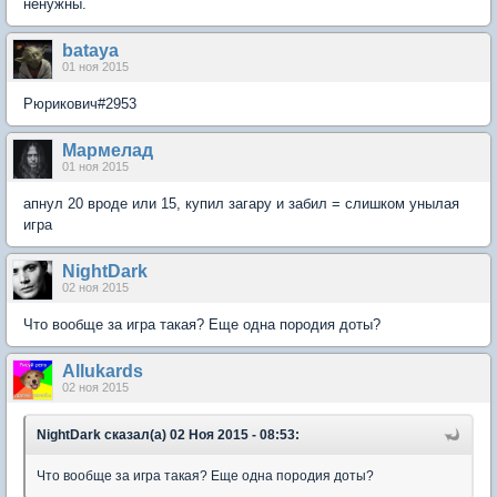
ненужны.
bataya
01 ноя 2015
Рюрикович#2953
Мармелад
01 ноя 2015
апнул 20 вроде или 15, купил загару и забил = слишком унылая
игра
NightDark
02 ноя 2015
Что вообще за игра такая? Еще одна породия доты?
Аllukards
02 ноя 2015
NightDark сказал(а) 02 Ноя 2015 - 08:53:
Что вообще за игра такая? Еще одна породия доты?