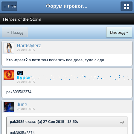
Форум игрового проекта Riverrise
← Игры
Heroes of the Storm
« Назад
Вперед »
Hardstylerz
27 сен 2015
Кто играет? в пати там побегать все дела, туда сюда
Курск
27 сен 2015
pak3935#2374
June
28 сен 2015
pak3935 сказал(а) 27 Сен 2015 - 18:50:
pak3935#2374