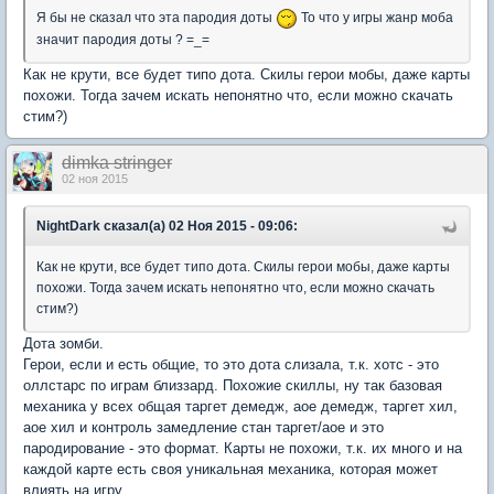
Я бы не сказал что эта пародия доты
То что у игры жанр моба
значит пародия доты ? =_=
Как не крути, все будет типо дота. Скилы герои мобы, даже карты
похожи. Тогда зачем искать непонятно что, если можно скачать
стим?)
dimka stringer
02 ноя 2015
NightDark сказал(а) 02 Ноя 2015 - 09:06:
Как не крути, все будет типо дота. Скилы герои мобы, даже карты
похожи. Тогда зачем искать непонятно что, если можно скачать
стим?)
Дота зомби.
Герои, если и есть общие, то это дота слизала, т.к. хотс - это
оллстарс по играм близзард. Похожие скиллы, ну так базовая
механика у всех общая таргет демедж, аое демедж, таргет хил,
аое хил и контроль замедление стан таргет/аое и это
пародирование - это формат. Карты не похожи, т.к. их много и на
каждой карте есть своя уникальная механика, которая может
влиять на игру.