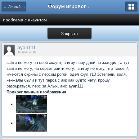
Форум игрового проекта Riverrise
← Личный кабинет
проблема с акаунтом
Закрыта
ayan111
16 ноя 2016
зайти не могу на свой акаунт, в игру пару дней не заходил, а тут
зайти не могу, на сервет зайти могу, в игру не могу, что такое ?,
имеются скрины с персом рогой, одел фул т10 3степени, воля,
кенжалы были и тут перса с акк как будто нету, прошу
разобраться, перс за Алых, акк: ayan111
Прикрепленные изображения