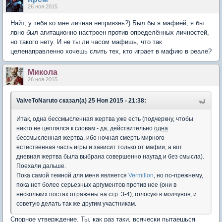
26 ноя 2015
Найт, у тебя ко мне личная неприязнь?) Был бы я мафией, я бы
явно был агитационно настроен против определённых личностей,
но такого нету. И не ты ли часом мафишь, что так
целенаправленно хочешь слить тех, кто играет в мафию в реале?
Микола
26 ноя 2015
ValveToNaruto сказал(а) 25 Ноя 2015 - 21:38:
Итак, одна бессмысленная жертва уже есть (подчеркну, чтобы
никто не цеплялся к словам - да, действительно
одна
бессмысленная жертва, ибо ночная смерть мирного -
естественная часть игры и зависит только от мафии, а вот
дневная жертва была выбрана совершенно наугад и без смысла).
Поехали дальше.
Пока самой темной для меня является
Vermillon
, но по-прежнему,
пока нет более серьезных аргументов против нее (они в
нескольких постах отражены на стр. 3-4), голосую в молчунов, и
советую делать так же другим участникам.
Спорное утверждение. Ты, как раз таки, всячески пытаешься