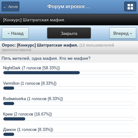
Форум игрового проекта Riverrise
← Архив
[Конкурс] Шаттратская мафия.
« Назад
Закрыта
Вперед »
Опрос: [Конкурс] Шаттратская мафия.
(12 пользователей
проголосовало)
Пять жителей, одна мафия. Кто же мафия?
NightDark
(7 голосов [58.33%])
Vermillon
(1 голосов [8.33%])
Budweiserka
(1 голосов [8.33%])
Крем
(2 голосов [16.67%])
Даккон
(1 голосов [8.33%])