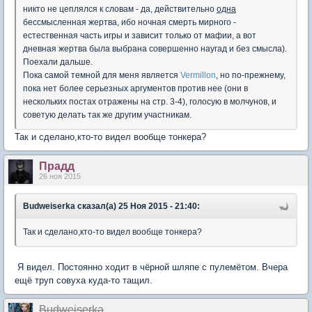
никто не цеплялся к словам - да, действительно
одна
бессмысленная жертва, ибо ночная смерть мирного -
естественная часть игры и зависит только от мафии, а вот
дневная жертва была выбрана совершенно наугад и без смысла).
Поехали дальше.
Пока самой темной для меня является
Vermillon
, но по-прежнему,
пока нет более серьезных аргументов против нее (они в
нескольких постах отражены на стр. 3-4), голосую в молчунов, и
советую делать так же другим участникам.
Так и сделано,кто-то видел вообще тонкера?
Прадд
26 ноя 2015
Вudweisеrkа сказал(а) 25 Ноя 2015 - 21:40:
Так и сделано,кто-то видел вообще тонкера?
Я видел. Постоянно ходит в чёрной шляпе с пулемётом. Вчера
ещё труп совуха куда-то тащил.
Вudweisеrkа