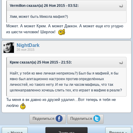
Vermillon сказал(а) 26 Ноя 2015 - 03:52:
Хмм, может быть Микола мафия?)
Может. А может Крем. А может Даккон. А может еще кто угодно
из шести человек! Шерлок!
NightDark
26 ноя 2015
Крем сказал(а) 25 Ноя 2015 - 21:53:
Найт, у тебя ко мне личная неприязнь?) Был бы я мафией, я бы
явно был агитационно настроен против определённых
личностей, но такого нету. И не ты ли часом мафишь, что так
целенаправленно хочешь слить тех, кто играет в мафию в реале?
Ты меня в вк давно из друзей удалил...Вот теперь я тебя не
люблю
Поделиться
Поделиться
« Назад
Закрыта
Вперед »