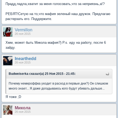
Прадд,падла,хватит за меня голосовать,что за неприязнь,а!?
РЕБЯТ!Сетую на то,что мафия зеленый наш дружок. Предлагаю
растерзать его. Поддержите.
Vermillon
26 ноя 2015
Хмм, может быть Микола мафия?) P.s. иду на работу, после 6
зайду.
Inearthedd
26 ноя 2015
Вudweisеrkа сказал(а) 25 Ноя 2015 - 21:45:
Почему немироффка уходит в расход в первые дни?) Он слишком
много знает... Я даже догадываюсь кого будут убивать дальше...
Я тоже ;D
Микола
26 ноя 2015