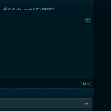
ый ответ, копаешь в ту сторону)
0
#22