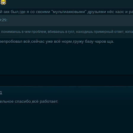
а
й акк был,где я со своими "мультиакковыми" друзьями нёс хаос и 
0:25:
 понимаешь в чем проблем, вбиваешь в гугл, находишь примерный ответ, копа
репробовал всё,сейчас уже всё норм,гружу базу чаров ща.
11
ельное спасибо,всё работает.