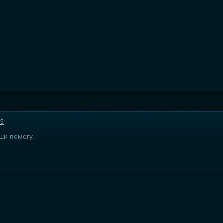
19
ши помогу.