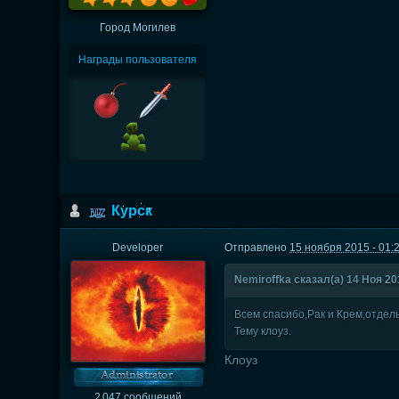
Город
Могилев
Награды пользователя
Курск
Developer
Отправлено
15 ноября 2015 - 01:
Nеmiroffkа сказал(а) 14 Ноя 201
Всем спасибо,Рак и Крем,отдел
Тему клоуз.
Клоуз
2 047 сообщений