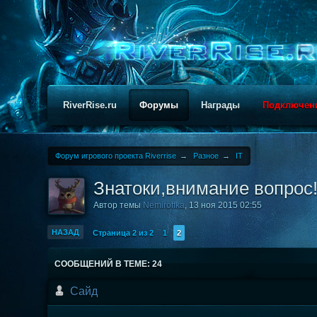
RiverRise.ru
Форумы
Награды
Подключен
Форум игрового проекта Riverrise
→
Разное
→
IT
Знатоки,внимание вопрос
Автор темы
Nеmiroffkа
,
13 ноя 2015 02:55
НАЗАД
Страница 2 из 2
1
2
СООБЩЕНИЙ В ТЕМЕ: 24
Сайд