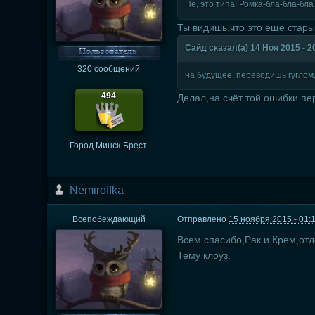
Не, это типа Ромка-бла-бла-бл
Ты видишь,что это еще стары
Сайд сказал(а) 14 Ноя 2015 - 2
320 сообщений
на будущее, переводишь гуглом,
494
Делал,на счёт той ошибки пе
Город
Минск-Брест.
Nеmiroffkа
Всепобеждающий
Отправлено
15 ноября 2015 - 01:
Всем спасибо,Рак и Крем,отд
Тему клоуз.