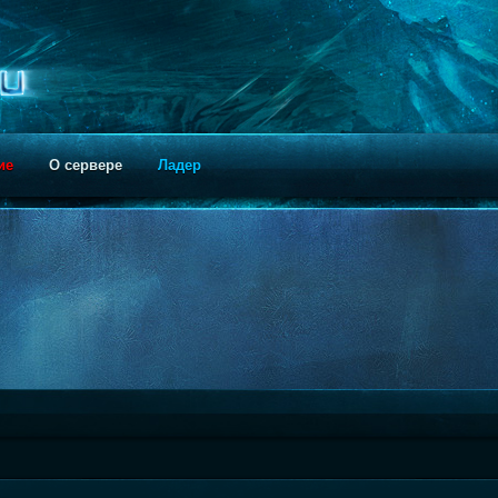
ие
О сервере
Ладер
!