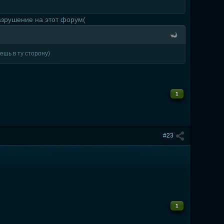
разрушение на этот форум(
ешь в ту сторону)
1
#23
1