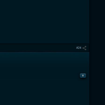
#24
0