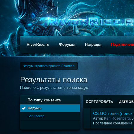
RiverRise.ru
Форумы
Награды
Подключен
Форум игрового проекта Riverrise
Результаты поиска
Найдено
1
результатов с тегом
cs:go
По типу контента
СОРТИРОВАТЬ
ДАТЕ О
Форумы
CS:GO топик (поиск 
Баг-Трекер
Автор
Ken Rosenberg
, 
Последнее сообщение