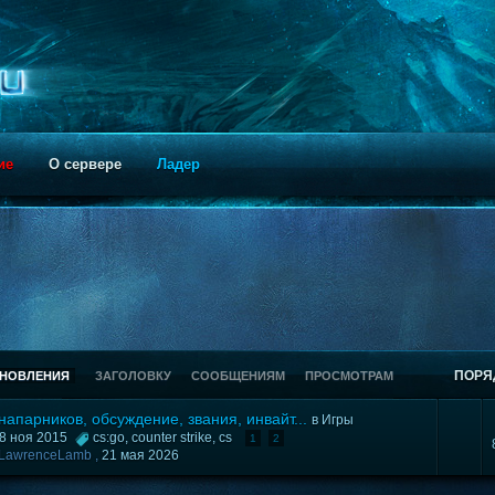
ие
О сервере
Ладер
ПОРЯ
БНОВЛЕНИЯ
ЗАГОЛОВКУ
СООБЩЕНИЯМ
ПРОСМОТРАМ
напарников, обсуждение, звания, инвайт...
в
Игры
08 ноя 2015
cs:go
,
counter strike
,
cs
1
2
LawrenceLamb ,
21 мая 2026