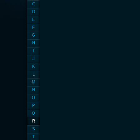
C
D
E
F
G
H
I
J
K
L
M
N
O
P
Q
R
S
T